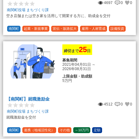
4697
0
0
南関町役場 まちづくり課
空き店舗または空き家を活用して開業する方に、助成金を交付
南関町
起業・新規事業
宣伝・販路拡大
雇用・人材育成
設備投資
運転資金
連携（地域活性化）
～30万円
1/3 (33%)
25
締切まで
日
募集期間
2021年04月01日
～
2026年08月31日
上限金額・助成額
5万円
【南関町】就職激励金
4512
0
0
南関町役場 まちづくり課
就職激励金を交付
南関町
連携（地域活性化）
その他
～10万円
定額