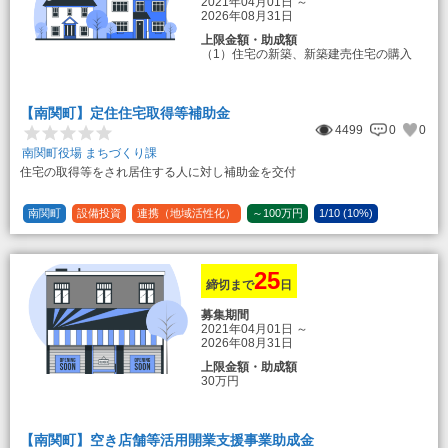
2021年04月01日
～
2026年08月31日
上限金額・助成額
（1）住宅の新築、新築建売住宅の購入
50万円
登録事業者利用の場合25万円加算（50
万円＋25万円加算＝75万円）
【南関町】定住住宅取得等補助金
（2）中古住宅の購入 25万円
4499
0
0
登録事業者利用の場合25万円加算（25
万円＋25万円加算＝50万円）
南関町役場 まちづくり課
住宅の取得等をされ居住する人に対し補助金を交付
（3）住宅リフォーム 経費の20％の額
（限度額50万円）
登録事業者利用の場合、経費の10%の
南関町
設備投資
連携（地域活性化）
～100万円
1/10 (10%)
額を加算（限度額25万円） （最大で50万
1/5 (20%)
定額
円＋25万円加算＝75万円）
25
締切まで
日
募集期間
2021年04月01日
～
2026年08月31日
上限金額・助成額
30万円
【南関町】空き店舗等活用開業支援事業助成金