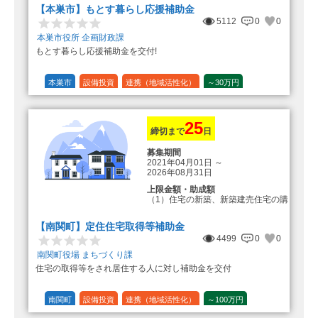
【本巣市】もとす暮らし応援補助金
5112
0
0
本巣市役所 企画財政課
もとす暮らし応援補助金を交付!
本巣市
設備投資
連携（地域活性化）
～30万円
1/20 (5%)
25
締切まで
日
募集期間
2021年04月01日
～
2026年08月31日
上限金額・助成額
（1）住宅の新築、新築建売住宅の購
入 50万円
登録事業者利用の場合25万円加
【南関町】定住住宅取得等補助金
算（50万円＋25万円加算＝75万円）
4499
0
0
（2）中古住宅の購入 25万円
南関町役場 まちづくり課
登録事業者利用の場合25万円加
住宅の取得等をされ居住する人に対し補助金を交付
算（25万円＋25万円加算＝50万円）
（3）住宅リフォーム 経費の20％
の額（限度額50万円）
南関町
設備投資
連携（地域活性化）
～100万円
登録事業者利用の場合、経費の
1/10 (10%)
1/5 (20%)
定額