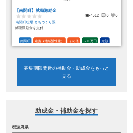
【南関町】就職激励金
4512
0
0
南関町役場 まちづくり課
就職激励金を交付
南関町
連携（地域活性化）
その他
～10万円
定額
募集期限間近の補助金・助成金をもっと
見る
助成金・補助金を探す
都道府県