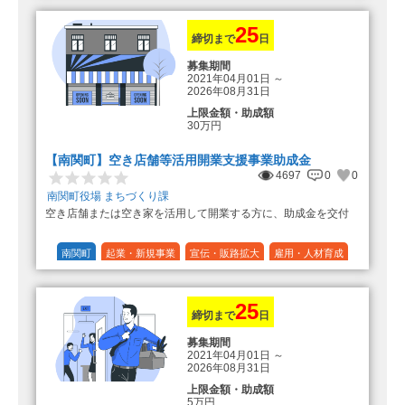
10%の額を加算（限度額25万円）
（最大で50万円＋25万円加算＝75万
円）
25
締切まで
日
募集期間
2021年04月01日
～
2026年08月31日
上限金額・助成額
30万円
【南関町】空き店舗等活用開業支援事業助成金
4697
0
0
南関町役場 まちづくり課
空き店舗または空き家を活用して開業する方に、助成金を交付
南関町
起業・新規事業
宣伝・販路拡大
雇用・人材育成
設備投資
運転資金
連携（地域活性化）
～30万円
1/3 (33%)
25
締切まで
日
募集期間
2021年04月01日
～
2026年08月31日
上限金額・助成額
5万円