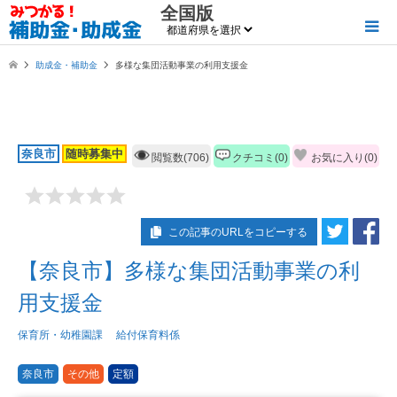
全国版
助成金・補助金
多様な集団活動事業の利用支援金
奈良市
随時募集中
閲覧数(706)
クチコミ(0)
お気に入り(
0
)
この記事のURLをコピーする
【奈良市】多様な集団活動事業の利
用支援金
保育所・幼稚園課 給付保育料係
奈良市
その他
定額