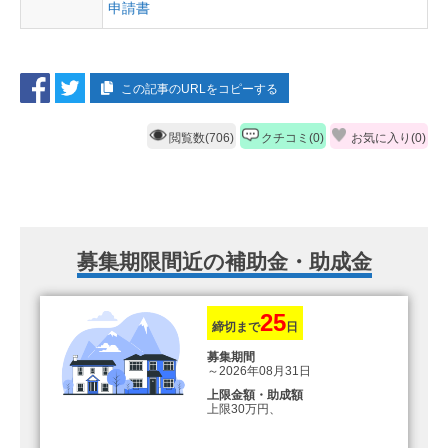
申請書
この記事のURLをコピーする
閲覧数(706)
クチコミ(0)
お気に入り(
0
)
募集期限間近の補助金・助成金
25
締切まで
日
募集期間
～2026年08月31日
上限金額・助成額
上限30万円、
転入加算額としてさらに1人につき
10万円のもとまる商品券