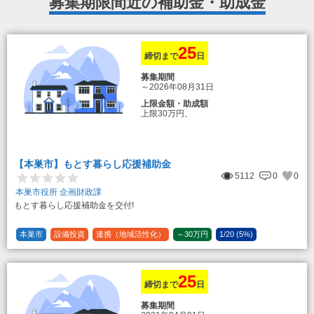
募集期限間近の補助金・助成金
25
締切まで
日
募集期間
～2026年08月31日
上限金額・助成額
上限30万円、
転入加算額としてさらに1人につき10万円
のもとまる商品券
【本巣市】もとす暮らし応援補助金
5112
0
0
本巣市役所 企画財政課
もとす暮らし応援補助金を交付!
本巣市
設備投資
連携（地域活性化）
～30万円
1/20 (5%)
25
締切まで
日
募集期間