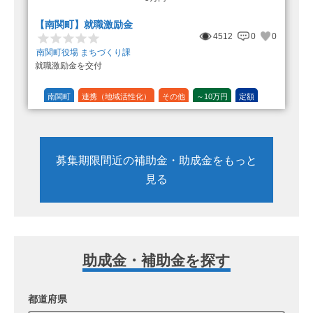
【南関町】就職激励金
4512
0
0
南関町役場 まちづくり課
就職激励金を交付
南関町
連携（地域活性化）
その他
～10万円
定額
募集期限間近の補助金・助成金をもっと
見る
助成金・補助金を探す
都道府県