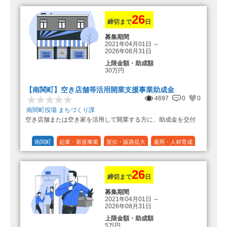
10%の額を加算（限度額25万円）
（最大で50万円＋25万円加算＝75万
円）
26
締切まで
日
募集期間
2021年04月01日
～
2026年08月31日
上限金額・助成額
30万円
【南関町】空き店舗等活用開業支援事業助成金
4697
0
0
南関町役場 まちづくり課
空き店舗または空き家を活用して開業する方に、助成金を交付
南関町
起業・新規事業
宣伝・販路拡大
雇用・人材育成
設備投資
運転資金
連携（地域活性化）
～30万円
1/3 (33%)
26
締切まで
日
募集期間
2021年04月01日
～
2026年08月31日
上限金額・助成額
5万円