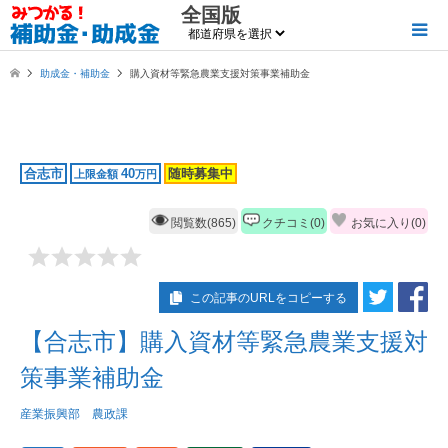
全国版
助成金・補助金
購入資材等緊急農業支援対策事業補助金
合志市
40
随時募集中
上限金額
万円
閲覧数(865)
クチコミ(0)
お気に入り(
0
)
この記事のURLをコピーする
【合志市】購入資材等緊急農業支援対
策事業補助金
産業振興部 農政課