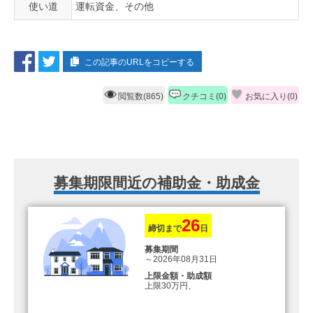
使い道
運転資金、その他
この記事のURLをコピーする
閲覧数(865)
クチコミ(0)
お気に入り(
0
)
募集期限間近の補助金・助成金
26
締切まで
日
募集期間
～2026年08月31日
上限金額・助成額
上限30万円、
転入加算額としてさらに1人につき
10万円のもとまる商品券