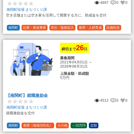
4697
0
0
南関町役場 まちづくり課
空き店舗または空き家を活用して開業する方に、助成金を交付
南関町
起業・新規事業
宣伝・販路拡大
雇用・人材育成
設備投資
運転資金
連携（地域活性化）
～30万円
1/3 (33%)
26
締切まで
日
募集期間
2021年04月01日
～
2026年08月31日
上限金額・助成額
5万円
【南関町】就職激励金
4512
0
0
南関町役場 まちづくり課
就職激励金を交付
南関町
連携（地域活性化）
その他
～10万円
定額