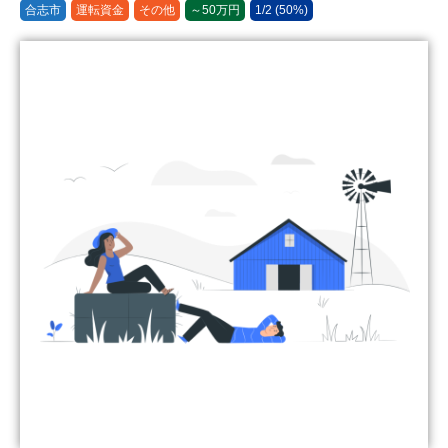
合志市
運転資金
その他
～50万円
1/2 (50%)