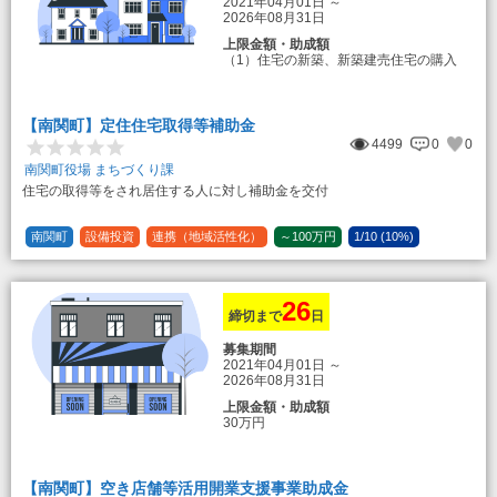
2021年04月01日
～
2026年08月31日
上限金額・助成額
（1）住宅の新築、新築建売住宅の購入
50万円
登録事業者利用の場合25万円加算（50
万円＋25万円加算＝75万円）
【南関町】定住住宅取得等補助金
（2）中古住宅の購入 25万円
4499
0
0
登録事業者利用の場合25万円加算（25
万円＋25万円加算＝50万円）
南関町役場 まちづくり課
住宅の取得等をされ居住する人に対し補助金を交付
（3）住宅リフォーム 経費の20％の額
（限度額50万円）
登録事業者利用の場合、経費の10%の
南関町
設備投資
連携（地域活性化）
～100万円
1/10 (10%)
額を加算（限度額25万円） （最大で50万
1/5 (20%)
定額
円＋25万円加算＝75万円）
26
締切まで
日
募集期間
2021年04月01日
～
2026年08月31日
上限金額・助成額
30万円
【南関町】空き店舗等活用開業支援事業助成金