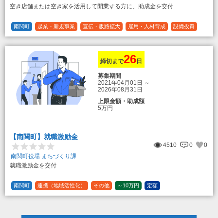
空き店舗または空き家を活用して開業する方に、助成金を交付
南関町
起業・新規事業
宣伝・販路拡大
雇用・人材育成
設備投資
運転資金
連携（地域活性化）
～30万円
1/3 (33%)
26
締切まで
日
募集期間
2021年04月01日
～
2026年08月31日
上限金額・助成額
5万円
【南関町】就職激励金
4510
0
0
南関町役場 まちづくり課
就職激励金を交付
南関町
連携（地域活性化）
その他
～10万円
定額