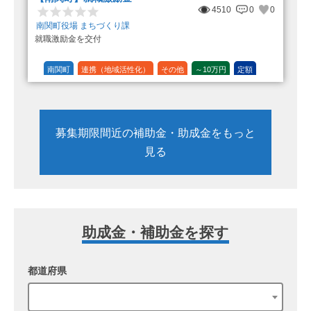
4510
0
0
南関町役場 まちづくり課
就職激励金を交付
南関町
連携（地域活性化）
その他
～10万円
定額
募集期限間近の補助金・助成金をもっと
見る
助成金・補助金を探す
都道府県