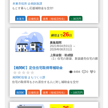
本巣市役所 企画財政課
もとす暮らし応援補助金を交付!
本巣市
設備投資
連携（地域活性化）
～30万円
1/20 (5%)
26
締切まで
日
募集期間
2021年04月01日
～
2026年08月31日
上限金額・助成額
（1）住宅の新築、新築建売住宅の購
入 50万円
登録事業者利用の場合25万円加
【南関町】定住住宅取得等補助金
算（50万円＋25万円加算＝75万円）
4494
0
0
（2）中古住宅の購入 25万円
南関町役場 まちづくり課
登録事業者利用の場合25万円加
住宅の取得等をされ居住する人に対し補助金を交付
算（25万円＋25万円加算＝50万円）
（3）住宅リフォーム 経費の20％
の額（限度額50万円）
南関町
設備投資
連携（地域活性化）
～100万円
登録事業者利用の場合、経費の
1/10 (10%)
1/5 (20%)
定額
10%の額を加算（限度額25万円）
（最大で50万円＋25万円加算＝75万
円）