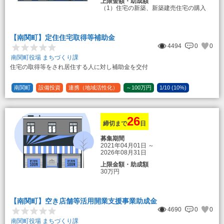
上限金額・助成額
（1）住宅の新築、新築建売住宅の購入
50万円
登録事業者利用の場合25万円加算（50
万円＋25万円加算＝75万円）
【南関町】定住住宅取得等補助金
（2）中古住宅の購入 25万円
4494
0
0
登録事業者利用の場合25万円加算（25
万円＋25万円加算＝50万円）
南関町役場 まちづくり課
住宅の取得等をされ居住する人に対し補助金を交付
（3）住宅リフォーム 経費の20％の額
（限度額50万円）
登録事業者利用の場合、経費の10%の
南関町
設備投資
連携（地域活性化）
～100万円
1/10 (10%)
額を加算（限度額25万円） （最大で50万
1/5 (20%)
定額
円＋25万円加算＝75万円）
26
締切まで
日
募集期間
2021年04月01日
～
2026年08月31日
上限金額・助成額
30万円
【南関町】空き店舗等活用開業支援事業助成金
4690
0
0
南関町役場 まちづくり課