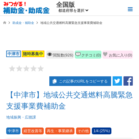
全国版
助成金・補助金
地域公共交通燃料高騰緊急支援事業費補助金
中津市
随時募集中
閲覧数(926)
クチコミ(0)
お気に入り(
0
)
この記事のURLをコピーする
【中津市】地域公共交通燃料高騰緊急
支援事業費補助金
地域振興・広聴課
中津市
経営改善等
再生・事業継承
その他
1/4 (25%)