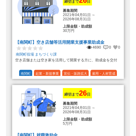
26
締切まで
日
募集期間
2021年04月01日
～
2026年08月31日
上限金額・助成額
30万円
【南関町】空き店舗等活用開業支援事業助成金
4690
0
0
南関町役場 まちづくり課
空き店舗または空き家を活用して開業する方に、助成金を交付
南関町
起業・新規事業
宣伝・販路拡大
雇用・人材育成
設備投資
運転資金
連携（地域活性化）
～30万円
1/3 (33%)
26
締切まで
日
募集期間
2021年04月01日
～
2026年08月31日
上限金額・助成額
5万円
【南関町】就職激励金