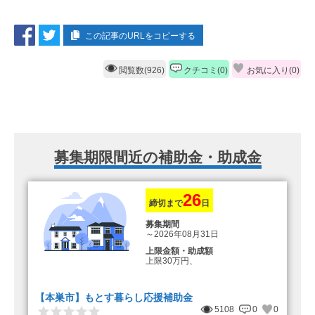
この記事のURLをコピーする
閲覧数(926)
クチコミ(0)
お気に入り(
0
)
募集期限間近の補助金・助成金
26
締切まで
日
募集期間
～2026年08月31日
上限金額・助成額
上限30万円、
転入加算額としてさらに1人につき
10万円のもとまる商品券
【本巣市】もとす暮らし応援補助金
5108
0
0