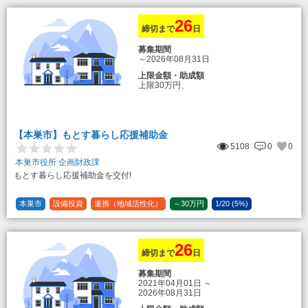
26
締切まで
日
募集期間
～2026年08月31日
上限金額・助成額
上限30万円、
転入加算額としてさらに1人につき10万円
のもとまる商品券
【本巣市】もとす暮らし応援補助金
5108
0
0
本巣市役所 企画財政課
もとす暮らし応援補助金を交付!
本巣市
設備投資
連携（地域活性化）
～30万円
1/20 (5%)
26
締切まで
日
募集期間
2021年04月01日
～
2026年08月31日