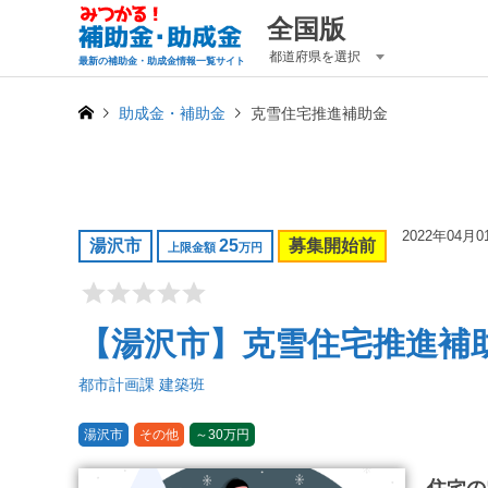
全国版
都道府県を選択
最新の補助金・助成金情報一覧サイト
助成金・補助金
克雪住宅推進補助金
2022年04月0
湯沢市
25
募集開始前
上限金額
万円
【湯沢市】克雪住宅推進補
都市計画課 建築班
湯沢市
その他
～30万円