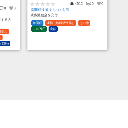
4512
0
0
0
0
南関町役場 まちづくり課
就職激励金を交付
業する方
南関町
連携（地域活性化）
その他
～10万円
定額
路拡大
金
 (33%)