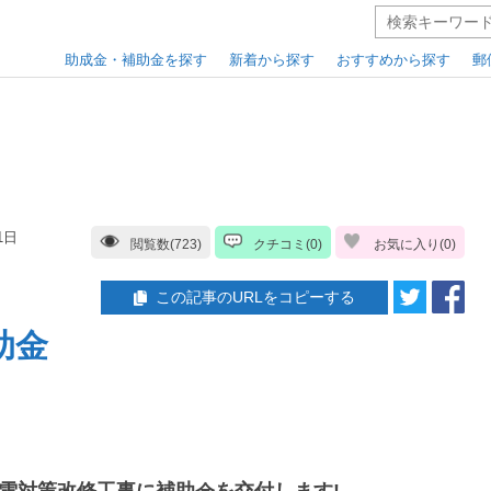
助成金・補助金を探す
新着から探す
おすすめから探す
郵
1日
閲覧数(723)
クチコミ(0)
お気に入り(
0
)
この記事のURLをコピーする
助金