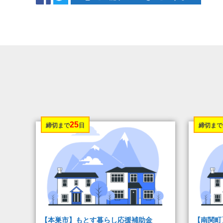
25
締切まで
日
締切まで
【本巣市】もとす暮らし応援補助金
【南関町