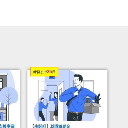
25
締切まで
日
支援事業
【南関町】就職激励金