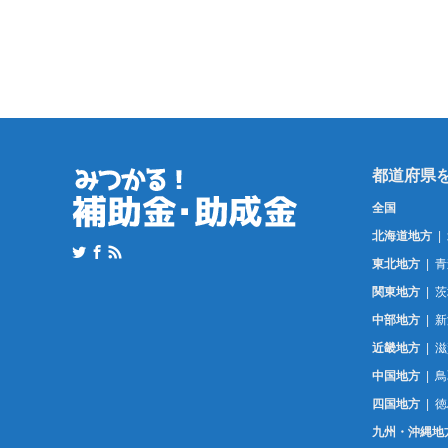
全国
北海道地方
東北地方
青
関東地方
茨
中部地方
新
近畿地方
滋
中国地方
鳥
四国地方
徳
九州・沖縄地