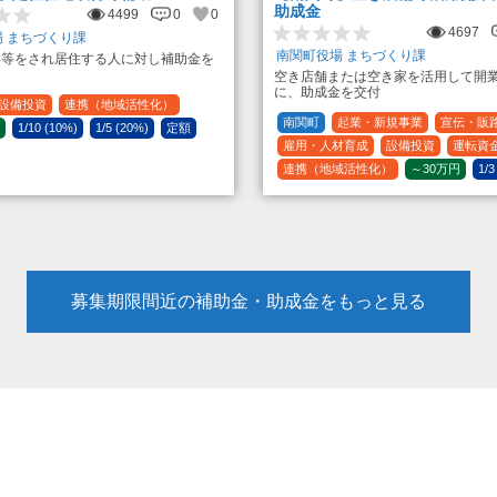
助成金
4499
0
0
4697
 まちづくり課
南関町役場 まちづくり課
得等をされ居住する人に対し補助金を
空き店舗または空き家を活用して開
に、助成金を交付
設備投資
連携（地域活性化）
南関町
起業・新規事業
宣伝・販
1/10 (10%)
1/5 (20%)
定額
雇用・人材育成
設備投資
運転資
連携（地域活性化）
～30万円
1/3
募集期限間近の補助金・助成金をもっと見る