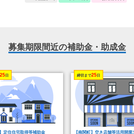
募集期限間近の補助金・助成金
25
25
日
締切まで
日
】定住住宅取得等補助金
【南関町】空き店舗等活用開業