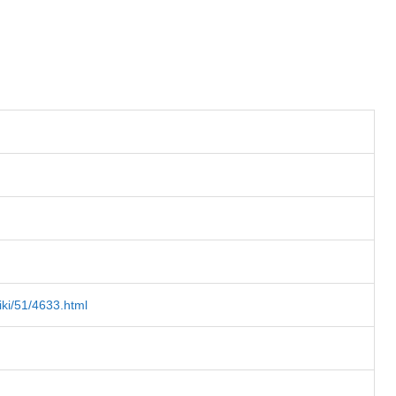
iki/51/4633.html