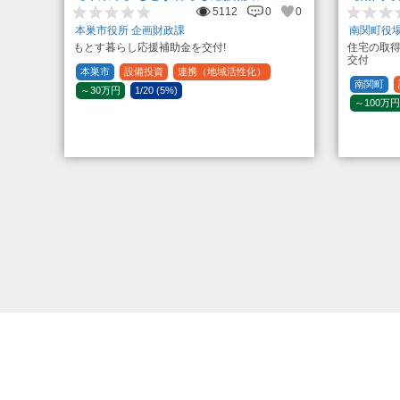
5112
0
0
本巣市役所 企画財政課
南関町役場
もとす暮らし応援補助金を交付!
住宅の取
交付
本巣市
設備投資
連携（地域活性化）
南関町
～30万円
1/20 (5%)
～100万円