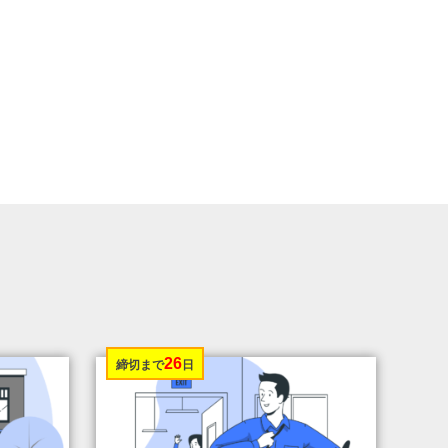
26
締切まで
日