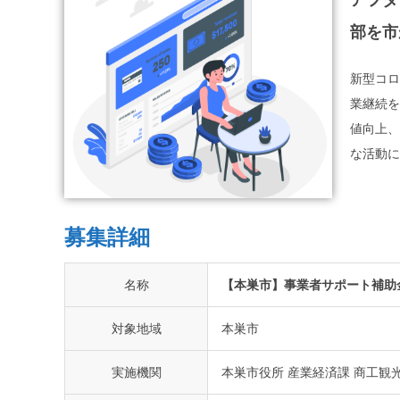
アフタ
部を市
新型コロ
業継続を
値向上、
な活動に
募集詳細
名称
【本巣市】事業者サポート補助
対象地域
本巣市
実施機関
本巣市役所 産業経済課 商工観