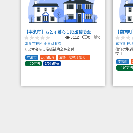
【本巣市】もとす暮らし応援補助金
【南関町
5112
0
0
本巣市役所 企画財政課
南関町役場
もとす暮らし応援補助金を交付!
住宅の取
交付
本巣市
設備投資
連携（地域活性化）
南関町
～30万円
1/20 (5%)
～100万円