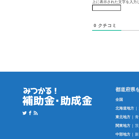
上に表示された文字を入力
0
クチコミ
全国
北海道地方
東北地方
青
関東地方
茨
中部地方
新