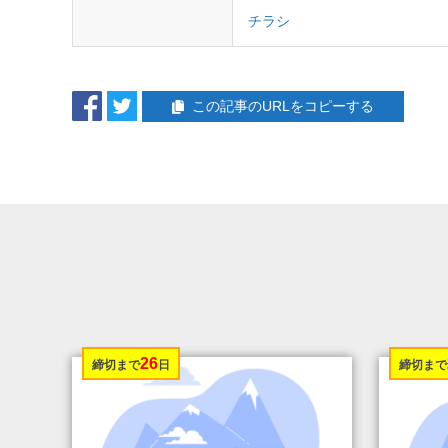
チラシ
この記事のURLをコピーする
26
締切まで
日
締切まで