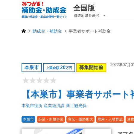
全国版
都道府県を選択
最新の補助金・助成金情報一覧サイト
助成金・補助金
事業者サポート補助金
2022年07月0
本巣市
20
募集開始前
上限金額
万円
【本巣市】事業者サポート
本巣市役所 産業経済課 商工観光係
本巣市
起業・新規事業
宣伝・販路拡大
雇用・人材育成
連