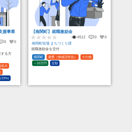
支援事業
【南関町】就職激励金
4512
0
0
0
0
南関町役場 まちづくり課
就職激励金を交付
業する方
南関町
連携（地域活性化）
その他
～10万円
定額
路拡大
金
 (33%)