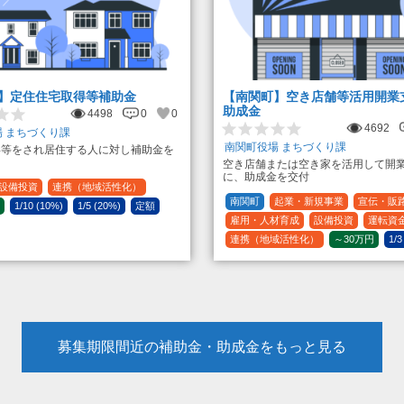
】定住住宅取得等補助金
【南関町】空き店舗等活用開業
助成金
4498
0
0
4692
 まちづくり課
南関町役場 まちづくり課
得等をされ居住する人に対し補助金を
空き店舗または空き家を活用して開
に、助成金を交付
設備投資
連携（地域活性化）
南関町
起業・新規事業
宣伝・販
1/10 (10%)
1/5 (20%)
定額
雇用・人材育成
設備投資
運転資
連携（地域活性化）
～30万円
1/3
募集期限間近の補助金・助成金をもっと見る