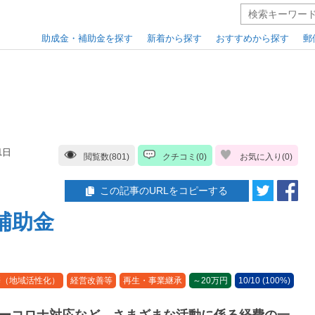
助成金・補助金を探す
新着から探す
おすすめから探す
郵
1日
閲覧数(801)
クチコミ(0)
お気に入り(
0
)
この記事のURLをコピーする
補助金
携（地域活性化）
経営改善等
再生・事業継承
～20万円
10/10 (100%)