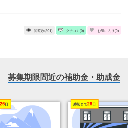
閲覧数(801)
クチコミ(0)
お気に入り(
0
)
募集期限間近の補助金・助成金
26
26
日
締切まで
日