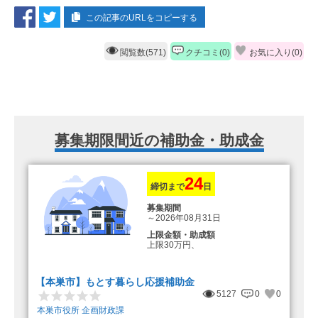
この記事のURLをコピーする
閲覧数(571)
クチコミ(0)
お気に入り(
0
)
募集期限間近の補助金・助成金
24
締切まで
日
募集期間
～2026年08月31日
上限金額・助成額
上限30万円、
転入加算額としてさらに1人につき
10万円のもとまる商品券
【本巣市】もとす暮らし応援補助金
5127
0
0
本巣市役所 企画財政課