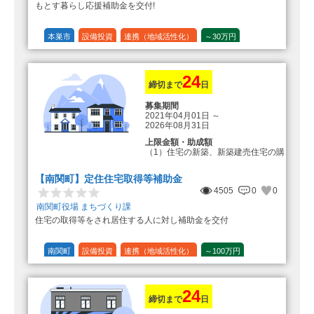
もとす暮らし応援補助金を交付!
本巣市
設備投資
連携（地域活性化）
～30万円
1/20 (5%)
24
締切まで
日
募集期間
2021年04月01日
～
2026年08月31日
上限金額・助成額
（1）住宅の新築、新築建売住宅の購
入 50万円
登録事業者利用の場合25万円加
【南関町】定住住宅取得等補助金
算（50万円＋25万円加算＝75万円）
4505
0
0
（2）中古住宅の購入 25万円
南関町役場 まちづくり課
登録事業者利用の場合25万円加
住宅の取得等をされ居住する人に対し補助金を交付
算（25万円＋25万円加算＝50万円）
（3）住宅リフォーム 経費の20％
の額（限度額50万円）
南関町
設備投資
連携（地域活性化）
～100万円
登録事業者利用の場合、経費の
1/10 (10%)
1/5 (20%)
定額
10%の額を加算（限度額25万円）
（最大で50万円＋25万円加算＝75万
円）
24
締切まで
日