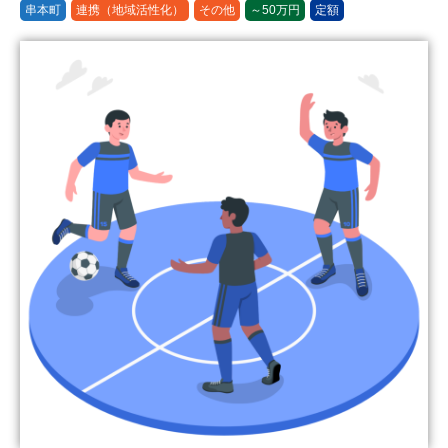
串本町
連携（地域活性化）
その他
～50万円
定額