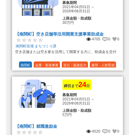
募集期間
2021年04月01日
～
2026年08月31日
上限金額・助成額
30万円
【南関町】空き店舗等活用開業支援事業助成金
4705
0
0
南関町役場 まちづくり課
空き店舗または空き家を活用して開業する方に、助成金を交付
南関町
起業・新規事業
宣伝・販路拡大
雇用・人材育成
設備投資
運転資金
連携（地域活性化）
～30万円
1/3 (33%)
24
締切まで
日
募集期間
2021年04月01日
～
2026年08月31日
上限金額・助成額
5万円
【南関町】就職激励金
4520
0
0