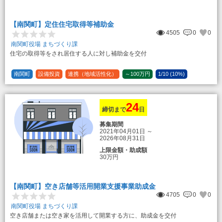
50万円
登録事業者利用の場合25万円加算（50
万円＋25万円加算＝75万円）
【南関町】定住住宅取得等補助金
（2）中古住宅の購入 25万円
4505
0
0
登録事業者利用の場合25万円加算（25
万円＋25万円加算＝50万円）
南関町役場 まちづくり課
住宅の取得等をされ居住する人に対し補助金を交付
（3）住宅リフォーム 経費の20％の額
（限度額50万円）
登録事業者利用の場合、経費の10%の
南関町
設備投資
連携（地域活性化）
～100万円
1/10 (10%)
額を加算（限度額25万円） （最大で50万
1/5 (20%)
定額
円＋25万円加算＝75万円）
24
締切まで
日
募集期間
2021年04月01日
～
2026年08月31日
上限金額・助成額
30万円
【南関町】空き店舗等活用開業支援事業助成金
4705
0
0
南関町役場 まちづくり課
空き店舗または空き家を活用して開業する方に、助成金を交付