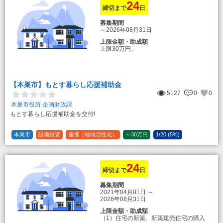
24
締切まで
日
募集期間
～2026年08月31日
上限金額・助成額
上限30万円、
転入加算額としてさらに1人につき10万円
のもとまる商品券
【本巣市】もとす暮らし応援補助金
5127
0
0
本巣市役所 企画財政課
もとす暮らし応援補助金を交付!
本巣市
設備投資
連携（地域活性化）
～30万円
1/20 (5%)
24
締切まで
日
募集期間
2021年04月01日
～
2026年08月31日
上限金額・助成額
（1）住宅の新築、新築建売住宅の購入