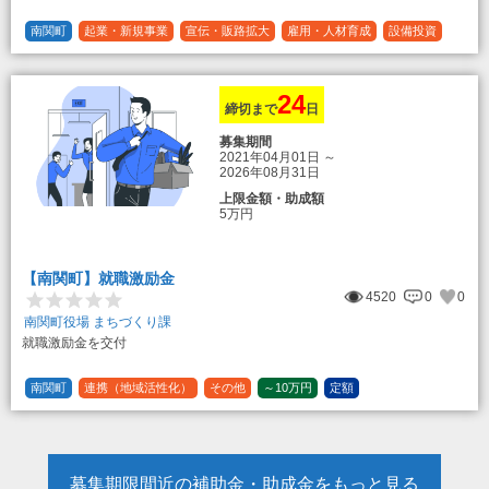
南関町
起業・新規事業
宣伝・販路拡大
雇用・人材育成
設備投資
運転資金
連携（地域活性化）
～30万円
1/3 (33%)
24
締切まで
日
募集期間
2021年04月01日
～
2026年08月31日
上限金額・助成額
5万円
【南関町】就職激励金
4520
0
0
南関町役場 まちづくり課
就職激励金を交付
南関町
連携（地域活性化）
その他
～10万円
定額
募集期限間近の補助金・助成金をもっと見る