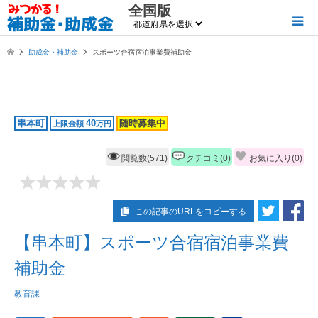
全国版
助成金・補助金
スポーツ合宿宿泊事業費補助金
串本町
40
随時募集中
上限金額
万円
閲覧数(571)
クチコミ(0)
お気に入り(
0
)
この記事のURLをコピーする
【串本町】スポーツ合宿宿泊事業費
補助金
教育課