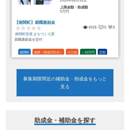
2026年08月31日
上限金額・助成額
5万円
【南関町】就職激励金
4526
0
0
南関町役場 まちづくり課
就職激励金を交付
南関町
連携（地域活性化）
その他
～10万円
定額
募集期限間近の補助金・助成金をもっと
見る
助成金・補助金を探す