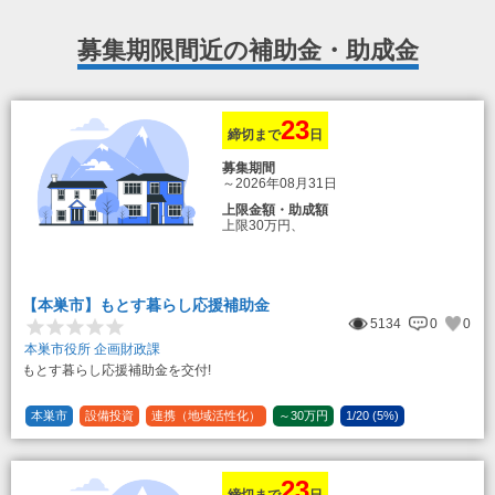
募集期限間近の補助金・助成金
23
締切まで
日
募集期間
～2026年08月31日
上限金額・助成額
上限30万円、
転入加算額としてさらに1人につき10万円
のもとまる商品券
【本巣市】もとす暮らし応援補助金
5134
0
0
本巣市役所 企画財政課
もとす暮らし応援補助金を交付!
本巣市
設備投資
連携（地域活性化）
～30万円
1/20 (5%)
23