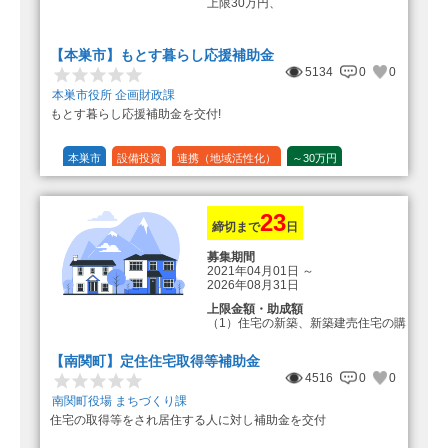
上限30万円、
転入加算額としてさらに1人につき
10万円のもとまる商品券
【本巣市】もとす暮らし応援補助金
5134
0
0
本巣市役所 企画財政課
もとす暮らし応援補助金を交付!
本巣市
設備投資
連携（地域活性化）
～30万円
1/20 (5%)
23
締切まで
日
募集期間
2021年04月01日
～
2026年08月31日
上限金額・助成額
（1）住宅の新築、新築建売住宅の購
入 50万円
登録事業者利用の場合25万円加
【南関町】定住住宅取得等補助金
算（50万円＋25万円加算＝75万円）
4516
0
0
（2）中古住宅の購入 25万円
南関町役場 まちづくり課
登録事業者利用の場合25万円加
住宅の取得等をされ居住する人に対し補助金を交付
算（25万円＋25万円加算＝50万円）