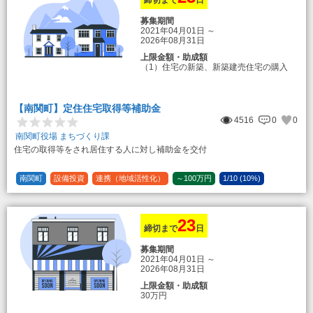
締切まで
日
募集期間
2021年04月01日
～
2026年08月31日
上限金額・助成額
（1）住宅の新築、新築建売住宅の購入
50万円
登録事業者利用の場合25万円加算（50
万円＋25万円加算＝75万円）
【南関町】定住住宅取得等補助金
（2）中古住宅の購入 25万円
4516
0
0
登録事業者利用の場合25万円加算（25
万円＋25万円加算＝50万円）
南関町役場 まちづくり課
住宅の取得等をされ居住する人に対し補助金を交付
（3）住宅リフォーム 経費の20％の額
（限度額50万円）
登録事業者利用の場合、経費の10%の
南関町
設備投資
連携（地域活性化）
～100万円
1/10 (10%)
額を加算（限度額25万円） （最大で50万
1/5 (20%)
定額
円＋25万円加算＝75万円）
23
締切まで
日
募集期間
2021年04月01日
～
2026年08月31日
上限金額・助成額
30万円