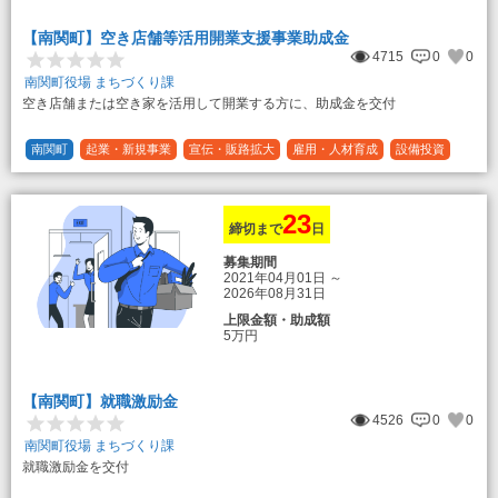
【南関町】空き店舗等活用開業支援事業助成金
4715
0
0
南関町役場 まちづくり課
空き店舗または空き家を活用して開業する方に、助成金を交付
南関町
起業・新規事業
宣伝・販路拡大
雇用・人材育成
設備投資
運転資金
連携（地域活性化）
～30万円
1/3 (33%)
23
締切まで
日
募集期間
2021年04月01日
～
2026年08月31日
上限金額・助成額
5万円
【南関町】就職激励金
4526
0
0
南関町役場 まちづくり課
就職激励金を交付