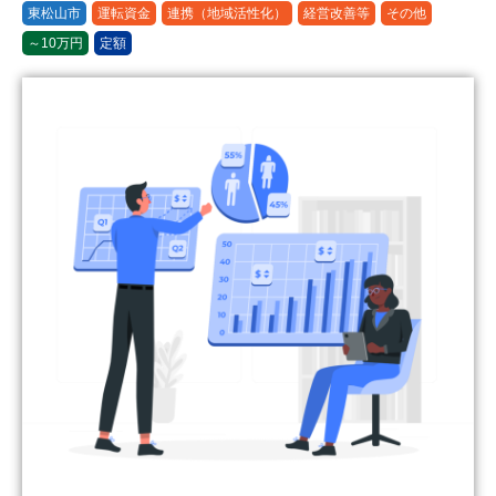
東松山市
運転資金
連携（地域活性化）
経営改善等
その他
～10万円
定額