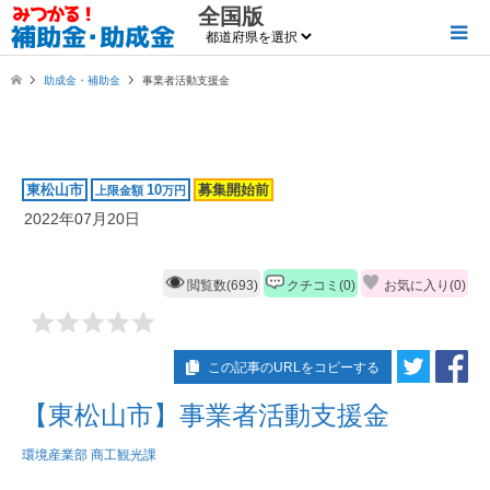
全国版
助成金・補助金
事業者活動支援金
東松山市
10
募集開始前
上限金額
万円
2022年07月20日
閲覧数(693)
クチコミ(0)
お気に入り(
0
)
この記事のURLをコピーする
【東松山市】事業者活動支援金
環境産業部 商工観光課