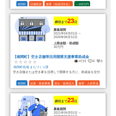
（3）住宅リフォーム 経費の20％
の額（限度額50万円）
南関町
設備投資
連携（地域活性化）
～100万円
登録事業者利用の場合、経費の
1/10 (10%)
1/5 (20%)
定額
10%の額を加算（限度額25万円）
（最大で50万円＋25万円加算＝75万
円）
23
締切まで
日
募集期間
2021年04月01日
～
2026年08月31日
上限金額・助成額
30万円
【南関町】空き店舗等活用開業支援事業助成金
4715
0
0
南関町役場 まちづくり課
空き店舗または空き家を活用して開業する方に、助成金を交付
南関町
起業・新規事業
宣伝・販路拡大
雇用・人材育成
設備投資
運転資金
連携（地域活性化）
～30万円
1/3 (33%)
23
締切まで
日
募集期間
2021年04月01日
～