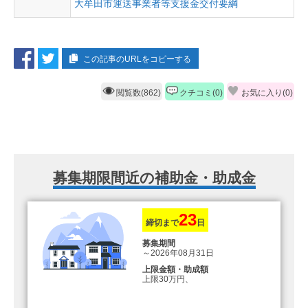
大牟田市運送事業者等支援金交付要綱
この記事のURLをコピーする
閲覧数(862)
クチコミ(0)
お気に入り(
0
)
募集期限間近の補助金・助成金
23
締切まで
日
募集期間
～2026年08月31日
上限金額・助成額
上限30万円、
転入加算額としてさらに1人につき
10万円のもとまる商品券