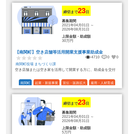
（最大で50万円＋25万円加算＝75万
円）
23
締切まで
日
募集期間
2021年04月01日
～
2026年08月31日
上限金額・助成額
30万円
【南関町】空き店舗等活用開業支援事業助成金
4710
0
0
南関町役場 まちづくり課
空き店舗または空き家を活用して開業する方に、助成金を交付
南関町
起業・新規事業
宣伝・販路拡大
雇用・人材育成
設備投資
運転資金
連携（地域活性化）
～30万円
1/3 (33%)
23
締切まで
日
募集期間
2021年04月01日
～
2026年08月31日
上限金額・助成額
5万円