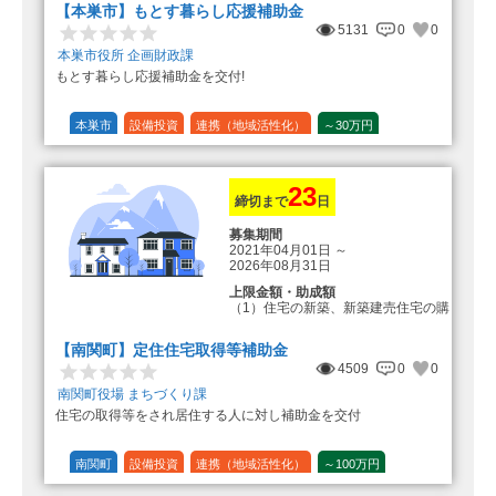
【本巣市】もとす暮らし応援補助金
5131
0
0
本巣市役所 企画財政課
もとす暮らし応援補助金を交付!
本巣市
設備投資
連携（地域活性化）
～30万円
1/20 (5%)
23
締切まで
日
募集期間
2021年04月01日
～
2026年08月31日
上限金額・助成額
（1）住宅の新築、新築建売住宅の購
入 50万円
登録事業者利用の場合25万円加
【南関町】定住住宅取得等補助金
算（50万円＋25万円加算＝75万円）
4509
0
0
（2）中古住宅の購入 25万円
南関町役場 まちづくり課
登録事業者利用の場合25万円加
住宅の取得等をされ居住する人に対し補助金を交付
算（25万円＋25万円加算＝50万円）
（3）住宅リフォーム 経費の20％
の額（限度額50万円）
南関町
設備投資
連携（地域活性化）
～100万円
登録事業者利用の場合、経費の
1/10 (10%)
1/5 (20%)
定額
10%の額を加算（限度額25万円）