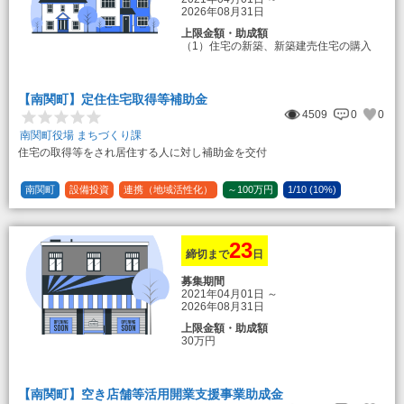
2026年08月31日
上限金額・助成額
（1）住宅の新築、新築建売住宅の購入
50万円
登録事業者利用の場合25万円加算（50
万円＋25万円加算＝75万円）
【南関町】定住住宅取得等補助金
（2）中古住宅の購入 25万円
4509
0
0
登録事業者利用の場合25万円加算（25
万円＋25万円加算＝50万円）
南関町役場 まちづくり課
住宅の取得等をされ居住する人に対し補助金を交付
（3）住宅リフォーム 経費の20％の額
（限度額50万円）
登録事業者利用の場合、経費の10%の
南関町
設備投資
連携（地域活性化）
～100万円
1/10 (10%)
額を加算（限度額25万円） （最大で50万
1/5 (20%)
定額
円＋25万円加算＝75万円）
23
締切まで
日
募集期間
2021年04月01日
～
2026年08月31日
上限金額・助成額
30万円
【南関町】空き店舗等活用開業支援事業助成金