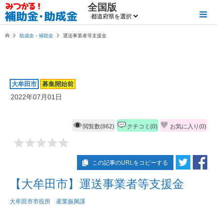
全国版
助成金・補助金
運送事業者等支援金
大牟田市
募集開始前
2022年07月01日
閲覧数(862)
クチコミ(0)
お気に入り(
0
)
この記事のURLをコピーする
【大牟田市】運送事業者等支援金
大牟田市市役所 産業振興課