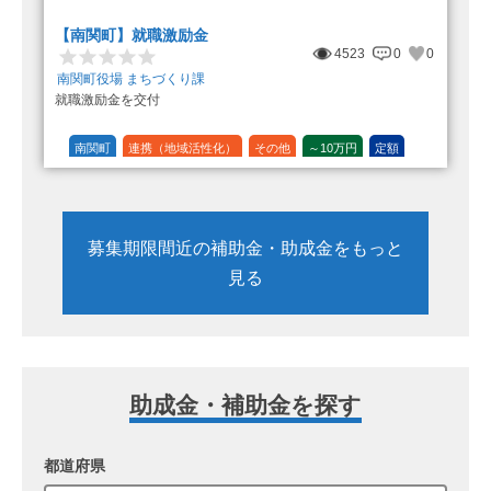
【南関町】就職激励金
4523
0
0
南関町役場 まちづくり課
就職激励金を交付
南関町
連携（地域活性化）
その他
～10万円
定額
募集期限間近の補助金・助成金をもっと
見る
助成金・補助金を探す
都道府県