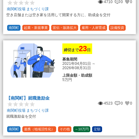
4710
0
0
南関町役場 まちづくり課
空き店舗または空き家を活用して開業する方に、助成金を交付
南関町
起業・新規事業
宣伝・販路拡大
雇用・人材育成
設備投資
運転資金
連携（地域活性化）
～30万円
1/3 (33%)
23
締切まで
日
募集期間
2021年04月01日
～
2026年08月31日
上限金額・助成額
5万円
【南関町】就職激励金
4523
0
0
南関町役場 まちづくり課
就職激励金を交付
南関町
連携（地域活性化）
その他
～10万円
定額