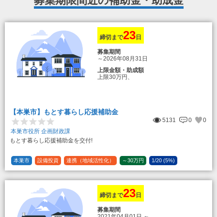
募集期限間近の補助金・助成金
23
締切まで
日
募集期間
～2026年08月31日
上限金額・助成額
上限30万円、
転入加算額としてさらに1人につき10万円
のもとまる商品券
【本巣市】もとす暮らし応援補助金
5131
0
0
本巣市役所 企画財政課
もとす暮らし応援補助金を交付!
本巣市
設備投資
連携（地域活性化）
～30万円
1/20 (5%)
23
締切まで
日
募集期間
2021年04月01日
～