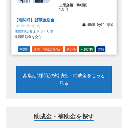
上限金額・助成額
5万円
【南関町】就職激励金
4505
0
0
南関町役場 まちづくり課
就職激励金を交付
南関町
連携（地域活性化）
その他
～10万円
定額
募集期限間近の補助金・助成金をもっと
見る
助成金・補助金を探す