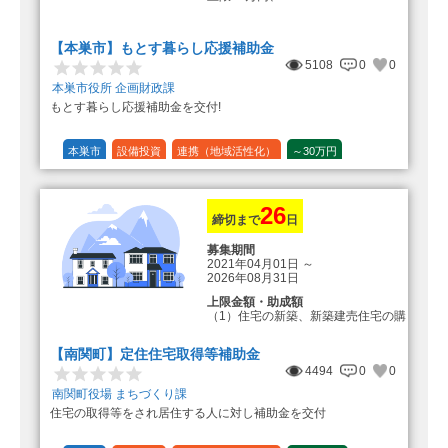
転入加算額としてさらに1人につき
10万円のもとまる商品券
【本巣市】もとす暮らし応援補助金
5108
0
0
本巣市役所 企画財政課
もとす暮らし応援補助金を交付!
本巣市
設備投資
連携（地域活性化）
～30万円
1/20 (5%)
26
締切まで
日
募集期間
2021年04月01日
～
2026年08月31日
上限金額・助成額
（1）住宅の新築、新築建売住宅の購
入 50万円
登録事業者利用の場合25万円加
【南関町】定住住宅取得等補助金
算（50万円＋25万円加算＝75万円）
4494
0
0
（2）中古住宅の購入 25万円
南関町役場 まちづくり課
登録事業者利用の場合25万円加
住宅の取得等をされ居住する人に対し補助金を交付
算（25万円＋25万円加算＝50万円）
（3）住宅リフォーム 経費の20％