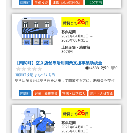
の額（限度額50万円）
南関町
設備投資
連携（地域活性化）
～100万円
登録事業者利用の場合、経費の
1/10 (10%)
1/5 (20%)
定額
10%の額を加算（限度額25万円）
（最大で50万円＋25万円加算＝75万
円）
26
締切まで
日
募集期間
2021年04月01日
～
2026年08月31日
上限金額・助成額
30万円
【南関町】空き店舗等活用開業支援事業助成金
4688
0
0
南関町役場 まちづくり課
空き店舗または空き家を活用して開業する方に、助成金を交付
南関町
起業・新規事業
宣伝・販路拡大
雇用・人材育成
設備投資
運転資金
連携（地域活性化）
～30万円
1/3 (33%)
26
締切まで
日
募集期間
2021年04月01日
～
2026年08月31日