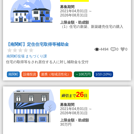
募集期間
2021年04月01日
～
2026年08月31日
上限金額・助成額
（1）住宅の新築、新築建売住宅の購入
50万円
登録事業者利用の場合25万円加算（50
万円＋25万円加算＝75万円）
【南関町】定住住宅取得等補助金
（2）中古住宅の購入 25万円
4494
0
0
登録事業者利用の場合25万円加算（25
万円＋25万円加算＝50万円）
南関町役場 まちづくり課
住宅の取得等をされ居住する人に対し補助金を交付
（3）住宅リフォーム 経費の20％の額
（限度額50万円）
登録事業者利用の場合、経費の10%の
南関町
設備投資
連携（地域活性化）
～100万円
1/10 (10%)
額を加算（限度額25万円） （最大で50万
1/5 (20%)
定額
円＋25万円加算＝75万円）
26
締切まで
日
募集期間
2021年04月01日
～
2026年08月31日
上限金額・助成額
30万円