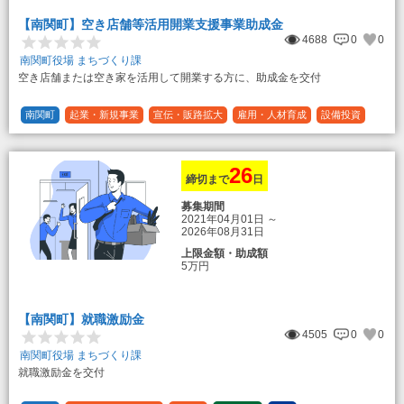
【南関町】空き店舗等活用開業支援事業助成金
4688
0
0
南関町役場 まちづくり課
空き店舗または空き家を活用して開業する方に、助成金を交付
南関町
起業・新規事業
宣伝・販路拡大
雇用・人材育成
設備投資
運転資金
連携（地域活性化）
～30万円
1/3 (33%)
26
締切まで
日
募集期間
2021年04月01日
～
2026年08月31日
上限金額・助成額
5万円
【南関町】就職激励金
4505
0
0
南関町役場 まちづくり課
就職激励金を交付