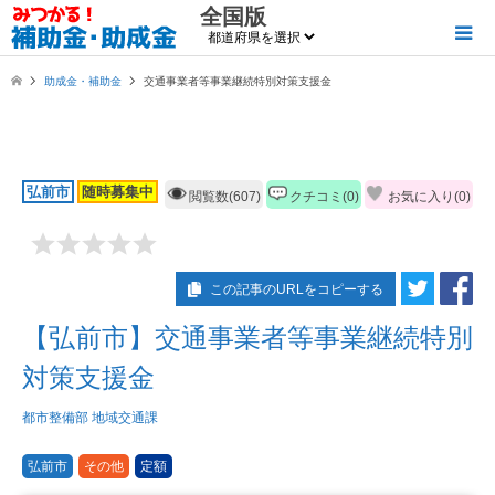
全国版
助成金・補助金
交通事業者等事業継続特別対策支援金
弘前市
随時募集中
閲覧数(607)
クチコミ(0)
お気に入り(
0
)
この記事のURLをコピーする
【弘前市】交通事業者等事業継続特別
対策支援金
都市整備部 地域交通課
弘前市
その他
定額