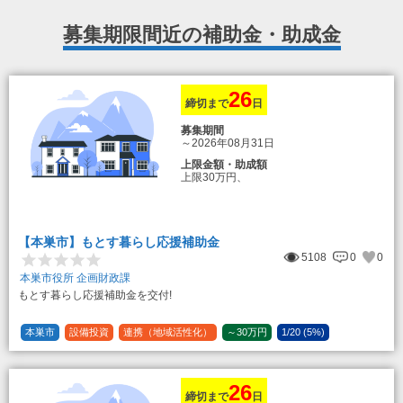
募集期限間近の補助金・助成金
26
締切まで
日
募集期間
～2026年08月31日
上限金額・助成額
上限30万円、
転入加算額としてさらに1人につき10万円
のもとまる商品券
【本巣市】もとす暮らし応援補助金
5108
0
0
本巣市役所 企画財政課
もとす暮らし応援補助金を交付!
本巣市
設備投資
連携（地域活性化）
～30万円
1/20 (5%)
26
締切まで
日