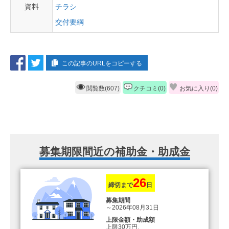
資料
チラシ
交付要綱
この記事のURLをコピーする
閲覧数(607)
クチコミ(0)
お気に入り(
0
)
募集期限間近の補助金・助成金
26
締切まで
日
募集期間
～2026年08月31日
上限金額・助成額
上限30万円、