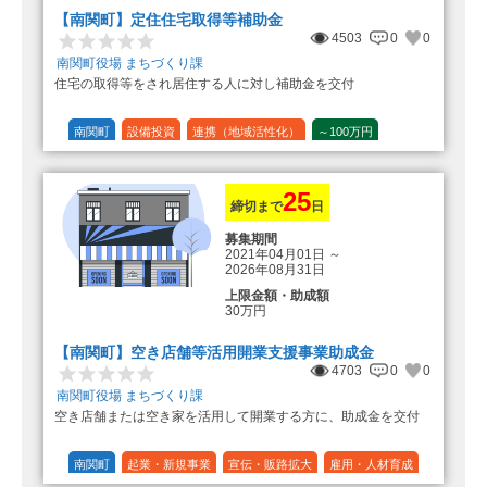
登録事業者利用の場合25万円加
【南関町】定住住宅取得等補助金
算（50万円＋25万円加算＝75万円）
4503
0
0
（2）中古住宅の購入 25万円
南関町役場 まちづくり課
登録事業者利用の場合25万円加
住宅の取得等をされ居住する人に対し補助金を交付
算（25万円＋25万円加算＝50万円）
（3）住宅リフォーム 経費の20％
の額（限度額50万円）
南関町
設備投資
連携（地域活性化）
～100万円
登録事業者利用の場合、経費の
1/10 (10%)
1/5 (20%)
定額
10%の額を加算（限度額25万円）
（最大で50万円＋25万円加算＝75万
円）
25
締切まで
日
募集期間
2021年04月01日
～
2026年08月31日
上限金額・助成額
30万円
【南関町】空き店舗等活用開業支援事業助成金
4703
0
0
南関町役場 まちづくり課
空き店舗または空き家を活用して開業する方に、助成金を交付
南関町
起業・新規事業
宣伝・販路拡大
雇用・人材育成