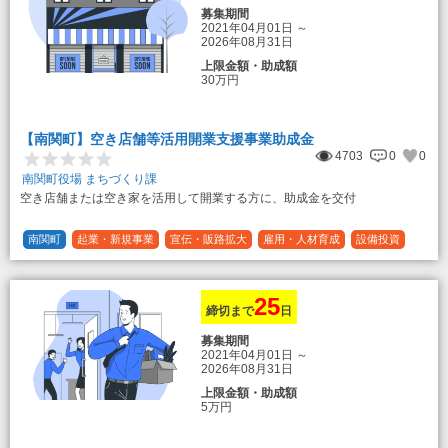
募集期間
2021年04月01日
～
2026年08月31日
上限金額・助成額
30万円
【南関町】空き店舗等活用開業支援事業助成金
4703
0
0
南関町役場 まちづくり課
空き店舗または空き家を活用して開業する方に、助成金を交付
南関町
起業・新規事業
宣伝・販路拡大
雇用・人材育成
設備投資
運転資金
連携（地域活性化）
～30万円
1/3 (33%)
25
締切まで
日
募集期間
2021年04月01日
～
2026年08月31日
上限金額・助成額
5万円