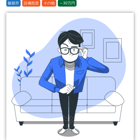
飯能市
設備投資
その他
～30万円