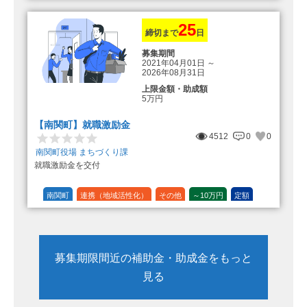
設備投資
運転資金
連携（地域活性化）
～30万円
1/3 (33%)
25
締切まで
日
募集期間
2021年04月01日
～
2026年08月31日
上限金額・助成額
5万円
【南関町】就職激励金
4512
0
0
南関町役場 まちづくり課
就職激励金を交付
南関町
連携（地域活性化）
その他
～10万円
定額
募集期限間近の補助金・助成金をもっと
見る