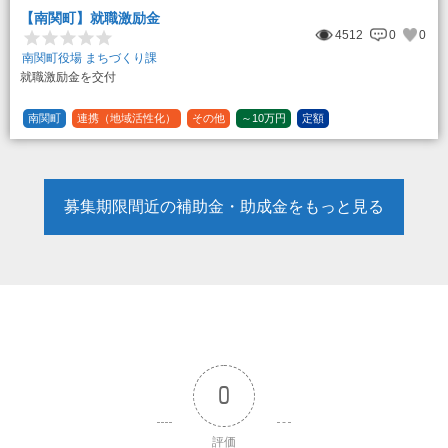
【南関町】就職激励金
4512
0
0
南関町役場 まちづくり課
就職激励金を交付
南関町
連携（地域活性化）
その他
～10万円
定額
募集期限間近の補助金・助成金をもっと見る
0
評価