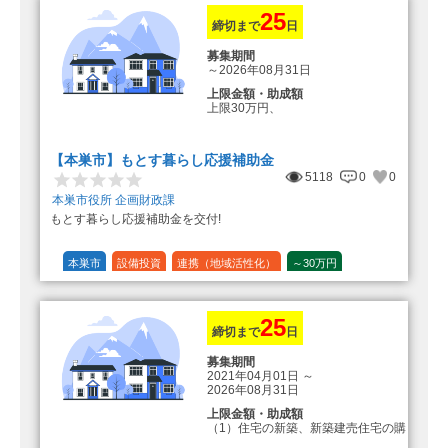
25
締切まで
日
募集期間
～2026年08月31日
上限金額・助成額
上限30万円、
転入加算額としてさらに1人につき
10万円のもとまる商品券
【本巣市】もとす暮らし応援補助金
5118
0
0
本巣市役所 企画財政課
もとす暮らし応援補助金を交付!
本巣市
設備投資
連携（地域活性化）
～30万円
1/20 (5%)
25
締切まで
日
募集期間
2021年04月01日
～
2026年08月31日
上限金額・助成額
（1）住宅の新築、新築建売住宅の購
入 50万円