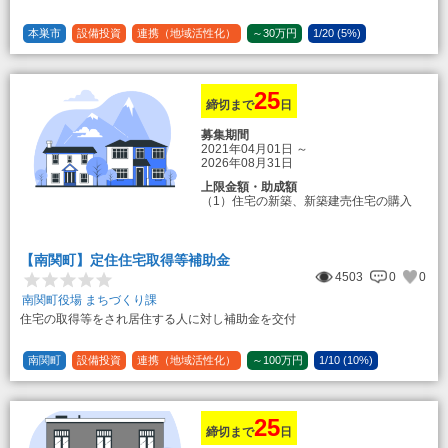
本巣市
設備投資
連携（地域活性化）
～30万円
1/20 (5%)
25
締切まで
日
募集期間
2021年04月01日
～
2026年08月31日
上限金額・助成額
（1）住宅の新築、新築建売住宅の購入
50万円
登録事業者利用の場合25万円加算（50
万円＋25万円加算＝75万円）
【南関町】定住住宅取得等補助金
（2）中古住宅の購入 25万円
4503
0
0
登録事業者利用の場合25万円加算（25
万円＋25万円加算＝50万円）
南関町役場 まちづくり課
住宅の取得等をされ居住する人に対し補助金を交付
（3）住宅リフォーム 経費の20％の額
（限度額50万円）
登録事業者利用の場合、経費の10%の
南関町
設備投資
連携（地域活性化）
～100万円
1/10 (10%)
額を加算（限度額25万円） （最大で50万
1/5 (20%)
定額
円＋25万円加算＝75万円）
25
締切まで
日