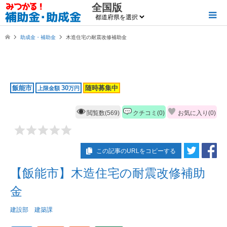
全国版
助成金・補助金
木造住宅の耐震改修補助金
飯能市
30
随時募集中
上限金額
万円
閲覧数(569)
クチコミ(0)
お気に入り(
0
)
この記事のURLをコピーする
【飯能市】木造住宅の耐震改修補助
金
建設部 建築課