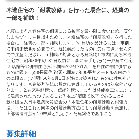
木造住宅の『耐震改修』を行った場合に、経費の
一部を補助！
地震による木造住宅の倒壊による被害を最小限に食い止め、安全
なまちづくりを目指すために、木造住宅の『耐震改修』を行った
場合に、経費の一部を補助します。※ 補助を受けるには、
事前
に申請手続き
が必要です。既に契約したものは受付できませんの
でご注意ください。▼補助の対象となる建築物1.市内にある木造
住宅で、昭和56年5月31日以前に工事に着手した(1)一戸建て住宅
(2)店舗等の併用住宅(延べ面積の2分の1以上を居住の用に供する
ものに限る。)(3)長屋住宅(延べ面積が500平方メートル以内のも
のに限る。)※昭和56年6月1日以降に改築されたものは対象外と
なります。※建築基準法の規定に違反しているものは対象外とな
ります。2.在来軸組構法、伝統的構法、または枠組壁工法によっ
て建築されたものであること3.地上2階建て以下であること4.一
般財団法人日本建築防災協会の「木造住宅の耐震診断と補強方
法」またはこれと同等の耐震診断方法により耐震診断を実施し、
上部構造評点が1.0未満と判定された建築物であること
募集詳細