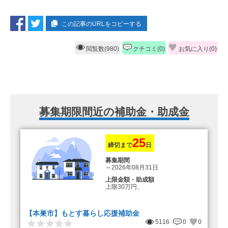
この記事のURLをコピーする
閲覧数(980)
クチコミ(0)
お気に入り(
0
)
募集期限間近の補助金・助成金
25
締切まで
日
募集期間
～2026年08月31日
上限金額・助成額
上限30万円、
転入加算額としてさらに1人につき
10万円のもとまる商品券
【本巣市】もとす暮らし応援補助金
5116
0
0