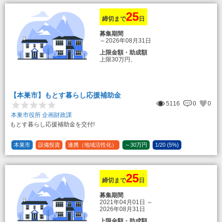
25
締切まで
日
募集期間
～2026年08月31日
上限金額・助成額
上限30万円、
転入加算額としてさらに1人につき10万円
のもとまる商品券
【本巣市】もとす暮らし応援補助金
5116
0
0
本巣市役所 企画財政課
もとす暮らし応援補助金を交付!
本巣市
設備投資
連携（地域活性化）
～30万円
1/20 (5%)
25
締切まで
日
募集期間
2021年04月01日
～
2026年08月31日
上限金額・助成額