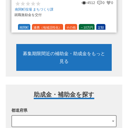
4512
0
0
南関町役場 まちづくり課
就職激励金を交付
南関町
連携（地域活性化）
その他
～10万円
定額
募集期限間近の補助金・助成金をもっと
見る
助成金・補助金を探す
都道府県