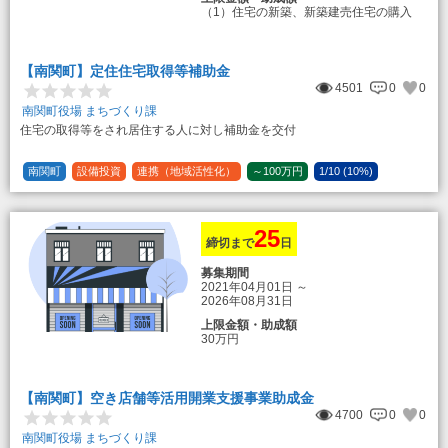
（1）住宅の新築、新築建売住宅の購入
50万円
登録事業者利用の場合25万円加算（50
万円＋25万円加算＝75万円）
【南関町】定住住宅取得等補助金
（2）中古住宅の購入 25万円
4501
0
0
登録事業者利用の場合25万円加算（25
万円＋25万円加算＝50万円）
南関町役場 まちづくり課
住宅の取得等をされ居住する人に対し補助金を交付
（3）住宅リフォーム 経費の20％の額
（限度額50万円）
登録事業者利用の場合、経費の10%の
南関町
設備投資
連携（地域活性化）
～100万円
1/10 (10%)
額を加算（限度額25万円） （最大で50万
1/5 (20%)
定額
円＋25万円加算＝75万円）
25
締切まで
日
募集期間
2021年04月01日
～
2026年08月31日
上限金額・助成額
30万円
【南関町】空き店舗等活用開業支援事業助成金
4700
0
0
南関町役場 まちづくり課