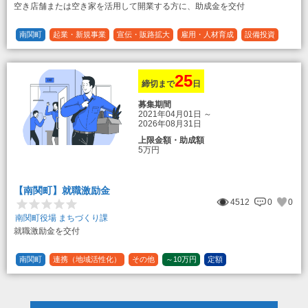
空き店舗または空き家を活用して開業する方に、助成金を交付
南関町
起業・新規事業
宣伝・販路拡大
雇用・人材育成
設備投資
運転資金
連携（地域活性化）
～30万円
1/3 (33%)
25
締切まで
日
募集期間
2021年04月01日
～
2026年08月31日
上限金額・助成額
5万円
【南関町】就職激励金
4512
0
0
南関町役場 まちづくり課
就職激励金を交付
南関町
連携（地域活性化）
その他
～10万円
定額