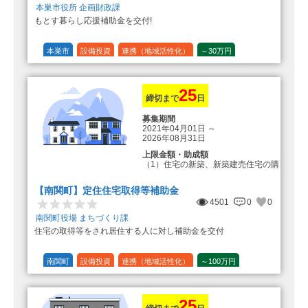
本巣市役所 企画財政課
もとす暮らし応援補助金を交付!
本巣市
設備投資
連携（地域活性化）
～30万円
1/20 (5%)
25
締切まで
日
募集期間
2021年04月01日
～
2026年08月31日
上限金額・助成額
（1）住宅の新築、新築建売住宅の購
入 50万円
登録事業者利用の場合25万円加
【南関町】定住住宅取得等補助金
算（50万円＋25万円加算＝75万円）
4501
0
0
（2）中古住宅の購入 25万円
南関町役場 まちづくり課
登録事業者利用の場合25万円加
住宅の取得等をされ居住する人に対し補助金を交付
算（25万円＋25万円加算＝50万円）
（3）住宅リフォーム 経費の20％
の額（限度額50万円）
南関町
設備投資
連携（地域活性化）
～100万円
登録事業者利用の場合、経費の
1/10 (10%)
1/5 (20%)
定額
10%の額を加算（限度額25万円）
（最大で50万円＋25万円加算＝75万
円）
25