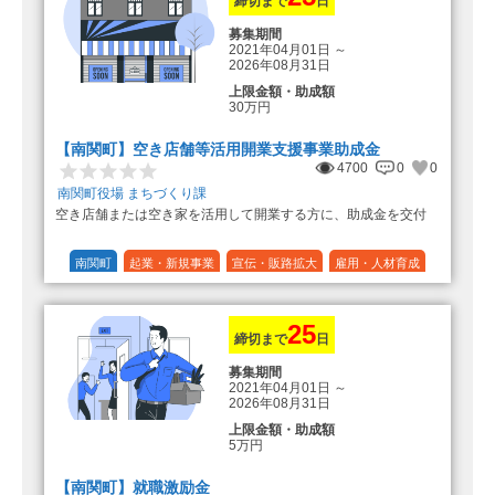
締切まで
日
募集期間
2021年04月01日
～
2026年08月31日
上限金額・助成額
30万円
【南関町】空き店舗等活用開業支援事業助成金
4700
0
0
南関町役場 まちづくり課
空き店舗または空き家を活用して開業する方に、助成金を交付
南関町
起業・新規事業
宣伝・販路拡大
雇用・人材育成
設備投資
運転資金
連携（地域活性化）
～30万円
1/3 (33%)
25
締切まで
日
募集期間
2021年04月01日
～
2026年08月31日
上限金額・助成額
5万円
【南関町】就職激励金