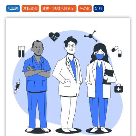
広島県
運転資金
連携（地域活性化）
その他
定額