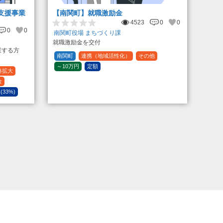
支援事業
【南関町】就職激励金
4523
0
0
0
0
南関町役場 まちづくり課
就職激励金を交付
業する方
南関町
連携（地域活性化）
その他
～10万円
定額
路拡大
金
 (33%)