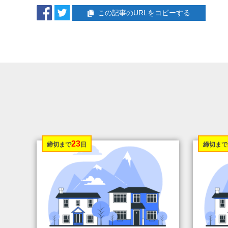
この記事のURLをコピーする
23
締切まで
日
締切まで