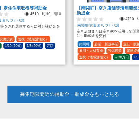
】定住住宅取得等補助金
【南関町】空き店舗等活用開業
助成金
4510
0
0
4710
 まちづくり課
南関町役場 まちづくり課
得等をされ居住する人に対し補助金を
空き店舗または空き家を活用して開
に、助成金を交付
設備投資
連携（地域活性化）
南関町
起業・新規事業
宣伝・販
1/10 (10%)
1/5 (20%)
定額
雇用・人材育成
設備投資
運転資
連携（地域活性化）
～30万円
1/3
募集期限間近の補助金・助成金をもっと見る