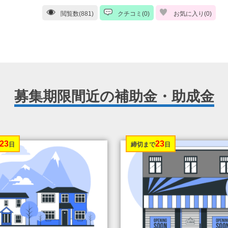
閲覧数(881)
クチコミ(0)
お気に入り(
0
)
募集期限間近の補助金・助成金
23
23
日
締切まで
日