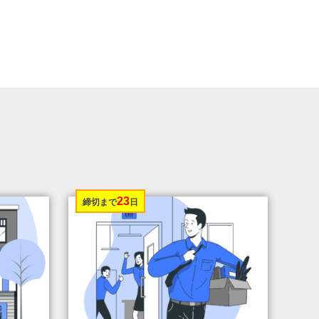
23
締切まで
日