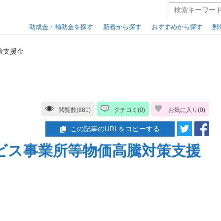
助成金・補助金を探す
新着から探す
おすすめから探す
郵
策支援金
閲覧数(881)
クチコミ(0)
お気に入り(
0
)
この記事のURLをコピーする
ビス事業所等物価高騰対策支援