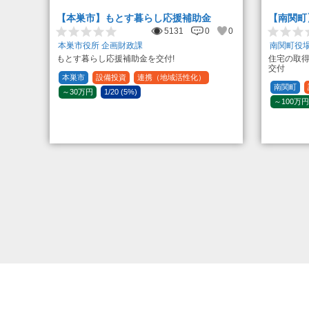
【本巣市】もとす暮らし応援補助金
【南関町
5131
0
0
本巣市役所 企画財政課
南関町役場
もとす暮らし応援補助金を交付!
住宅の取
交付
本巣市
設備投資
連携（地域活性化）
南関町
～30万円
1/20 (5%)
～100万円