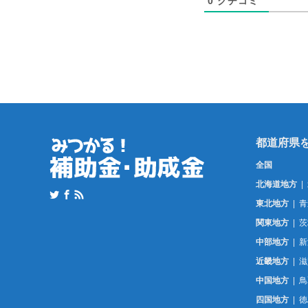
0
クチコミ
全国
北海道地方
東北地方
青
関東地方
茨
中部地方
新
近畿地方
滋
中国地方
鳥
四国地方
徳