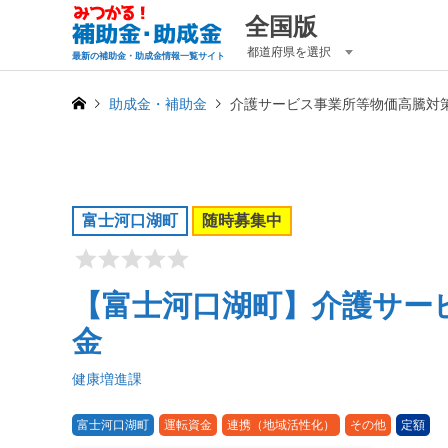
全国版
都道府県を選択
最新の補助金・助成金情報一覧サイト
助成金・補助金
介護サービス事業所等物価高騰対
富士河口湖町
随時募集中
【富士河口湖町】介護サー
金
健康増進課
富士河口湖町
運転資金
連携（地域活性化）
その他
定額