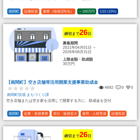
（3）住宅リフォーム 経費の20％の額
（限度額50万円）
登録事業者利用の場合、経費の10%の
南関町
設備投資
連携（地域活性化）
～100万円
1/10 (10%)
額を加算（限度額25万円） （最大で50万
1/5 (20%)
定額
円＋25万円加算＝75万円）
26
締切まで
日
募集期間
2021年04月01日
～
2026年08月31日
上限金額・助成額
30万円
【南関町】空き店舗等活用開業支援事業助成金
4692
0
0
南関町役場 まちづくり課
空き店舗または空き家を活用して開業する方に、助成金を交付
南関町
起業・新規事業
宣伝・販路拡大
雇用・人材育成
設備投資
運転資金
連携（地域活性化）
～30万円
1/3 (33%)
26
締切まで
日