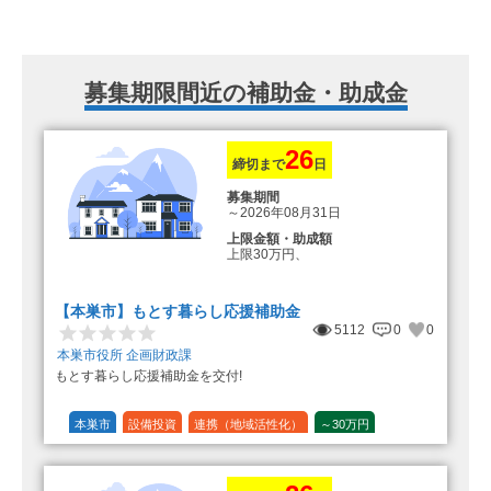
募集期限間近の補助金・助成金
26
締切まで
日
募集期間
～2026年08月31日
上限金額・助成額
上限30万円、
転入加算額としてさらに1人につき
10万円のもとまる商品券
【本巣市】もとす暮らし応援補助金
5112
0
0
本巣市役所 企画財政課
もとす暮らし応援補助金を交付!
本巣市
設備投資
連携（地域活性化）
～30万円
1/20 (5%)