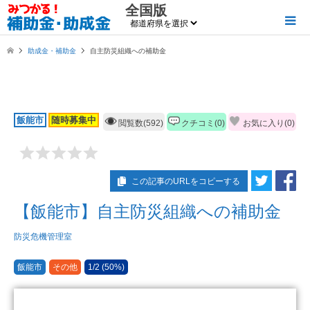
全国版
助成金・補助金
自主防災組織への補助金
飯能市
随時募集中
閲覧数(592)
クチコミ(0)
お気に入り(
0
)
この記事のURLをコピーする
【飯能市】自主防災組織への補助金
防災危機管理室
飯能市
その他
1/2 (50%)