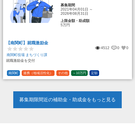
募集期間
2021年04月01日
～
2026年08月31日
上限金額・助成額
5万円
【南関町】就職激励金
4512
0
0
南関町役場 まちづくり課
就職激励金を交付
南関町
連携（地域活性化）
その他
～10万円
定額
募集期限間近の補助金・助成金をもっと見る