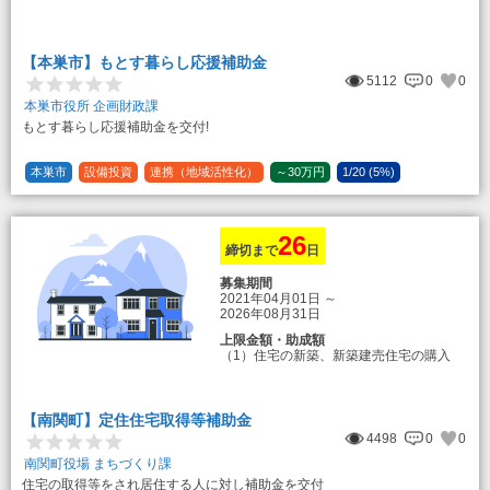
のもとまる商品券
【本巣市】もとす暮らし応援補助金
5112
0
0
本巣市役所 企画財政課
もとす暮らし応援補助金を交付!
本巣市
設備投資
連携（地域活性化）
～30万円
1/20 (5%)
26
締切まで
日
募集期間
2021年04月01日
～
2026年08月31日
上限金額・助成額
（1）住宅の新築、新築建売住宅の購入
50万円
登録事業者利用の場合25万円加算（50
万円＋25万円加算＝75万円）
【南関町】定住住宅取得等補助金
（2）中古住宅の購入 25万円
4498
0
0
登録事業者利用の場合25万円加算（25
万円＋25万円加算＝50万円）
南関町役場 まちづくり課
住宅の取得等をされ居住する人に対し補助金を交付