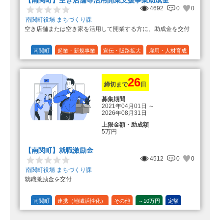
4692
0
0
南関町役場 まちづくり課
空き店舗または空き家を活用して開業する方に、助成金を交付
南関町
起業・新規事業
宣伝・販路拡大
雇用・人材育成
設備投資
運転資金
連携（地域活性化）
～30万円
1/3 (33%)
26
締切まで
日
募集期間
2021年04月01日
～
2026年08月31日
上限金額・助成額
5万円
【南関町】就職激励金
4512
0
0
南関町役場 まちづくり課
就職激励金を交付
南関町
連携（地域活性化）
その他
～10万円
定額