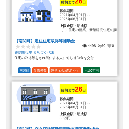
26
締切まで
日
募集期間
2021年04月01日
～
2026年08月31日
上限金額・助成額
（1）住宅の新築、新築建売住宅の購
入 50万円
登録事業者利用の場合25万円加
【南関町】定住住宅取得等補助金
算（50万円＋25万円加算＝75万円）
4498
0
0
（2）中古住宅の購入 25万円
南関町役場 まちづくり課
登録事業者利用の場合25万円加
住宅の取得等をされ居住する人に対し補助金を交付
算（25万円＋25万円加算＝50万円）
（3）住宅リフォーム 経費の20％
の額（限度額50万円）
南関町
設備投資
連携（地域活性化）
～100万円
登録事業者利用の場合、経費の
1/10 (10%)
1/5 (20%)
定額
10%の額を加算（限度額25万円）
（最大で50万円＋25万円加算＝75万
円）
26
締切まで
日
募集期間
2021年04月01日
～
2026年08月31日
上限金額・助成額
30万円
【南関町】空き店舗等活用開業支援事業助成金