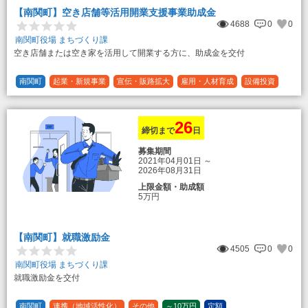
【南関町】空き店舗等活用開業支援事業助成金
4688
0
0
南関町役場 まちづくり課
空き店舗または空き家を活用して開業する方に、助成金を交付
南関町
起業・新規事業
宣伝・販路拡大
雇用・人材育成
設備投資
運転資金
連携（地域活性化）
～30万円
1/3 (33%)
26
締切まで
日
募集期間
2021年04月01日
～
2026年08月31日
上限金額・助成額
5万円
【南関町】就職激励金
4505
0
0
南関町役場 まちづくり課
就職激励金を交付
南関町
連携（地域活性化）
その他
～10万円
定額