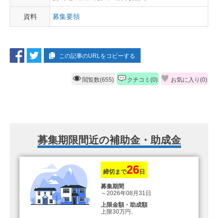
資料
募集要領
この記事のURLをコピーする
閲覧数(655)
クチコミ(0)
お気に入り(
0
)
募集期限間近の補助金・助成金
26
締切まで
日
募集期間
～2026年08月31日
上限金額・助成額
上限30万円、