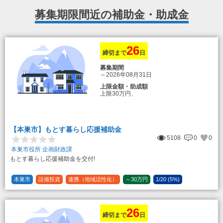
募集期限間近の補助金・助成金
26
締切まで
日
募集期間
～2026年08月31日
上限金額・助成額
上限30万円、
転入加算額としてさらに1人につき10万円
のもとまる商品券
【本巣市】もとす暮らし応援補助金
5108
0
0
本巣市役所 企画財政課
もとす暮らし応援補助金を交付!
本巣市
設備投資
連携（地域活性化）
～30万円
1/20 (5%)
26
締切まで
日