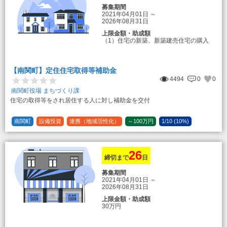
募集期間
2021年04月01日
～
2026年08月31日
上限金額・助成額
（1）住宅の新築、新築建売住宅の購入
50万円
登録事業者利用の場合25万円加算（50
万円＋25万円加算＝75万円）
【南関町】定住住宅取得等補助金
（2）中古住宅の購入 25万円
4494
0
0
登録事業者利用の場合25万円加算（25
万円＋25万円加算＝50万円）
南関町役場 まちづくり課
住宅の取得等をされ居住する人に対し補助金を交付
（3）住宅リフォーム 経費の20％の額
（限度額50万円）
登録事業者利用の場合、経費の10%の
南関町
設備投資
連携（地域活性化）
～100万円
1/10 (10%)
額を加算（限度額25万円） （最大で50万
1/5 (20%)
定額
円＋25万円加算＝75万円）
26
締切まで
日
募集期間
2021年04月01日
～
2026年08月31日
上限金額・助成額
30万円