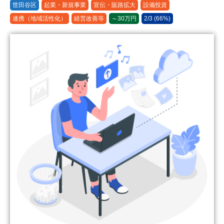
世田谷区
起業・新規事業
宣伝・販路拡大
設備投資
連携（地域活性化）
経営改善等
～30万円
2/3 (66%)