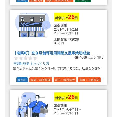
登録事業者利用の場合、経費の
1/10 (10%)
1/5 (20%)
定額
10%の額を加算（限度額25万円）
（最大で50万円＋25万円加算＝75万
円）
26
締切まで
日
募集期間
2021年04月01日
～
2026年08月31日
上限金額・助成額
30万円
【南関町】空き店舗等活用開業支援事業助成金
4688
0
0
南関町役場 まちづくり課
空き店舗または空き家を活用して開業する方に、助成金を交付
南関町
起業・新規事業
宣伝・販路拡大
雇用・人材育成
設備投資
運転資金
連携（地域活性化）
～30万円
1/3 (33%)
26
締切まで
日
募集期間
2021年04月01日
～
2026年08月31日