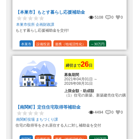
転入加算額としてさらに1人につき
10万円のもとまる商品券
【本巣市】もとす暮らし応援補助金
5108
0
0
本巣市役所 企画財政課
もとす暮らし応援補助金を交付!
本巣市
設備投資
連携（地域活性化）
～30万円
1/20 (5%)
26
締切まで
日
募集期間
2021年04月01日
～
2026年08月31日
上限金額・助成額
（1）住宅の新築、新築建売住宅の購
入 50万円
登録事業者利用の場合25万円加
【南関町】定住住宅取得等補助金
算（50万円＋25万円加算＝75万円）
4494
0
0
（2）中古住宅の購入 25万円
南関町役場 まちづくり課
登録事業者利用の場合25万円加
住宅の取得等をされ居住する人に対し補助金を交付
算（25万円＋25万円加算＝50万円）
（3）住宅リフォーム 経費の20％
の額（限度額50万円）
南関町
設備投資
連携（地域活性化）
～100万円