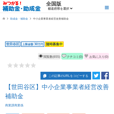
全国版
助成金・補助金
中小企業事業者経営改善補助金
世田谷区
30
随時募集中
上限金額
万円
閲覧数(655)
クチコミ(0)
お気に入り(
0
)
この記事のURLをコピーする
【世田谷区】中小企業事業者経営改善
補助金
商業課商業係