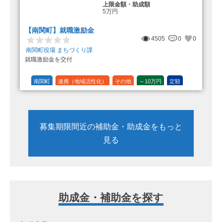
上限金額・助成額
5万円
【南関町】就職激励金
4505
0
0
南関町役場 まちづくり課
就職激励金を交付
南関町
連携（地域活性化）
その他
～10万円
定額
募集期限間近の補助金・助成金をもっと
見る
助成金・補助金を探す