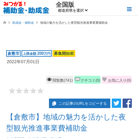
全国版
助成金・補助金
地域の魅力を活かした夜型観光推進事業費補助金
倉敷市
200
募集開始前
上限金額
万円
2022年07月01日
閲覧数(741)
クチコミ(0)
お気に入り(
0
)
この記事のURLをコピーする
【倉敷市】地域の魅力を活かした夜
型観光推進事業費補助金