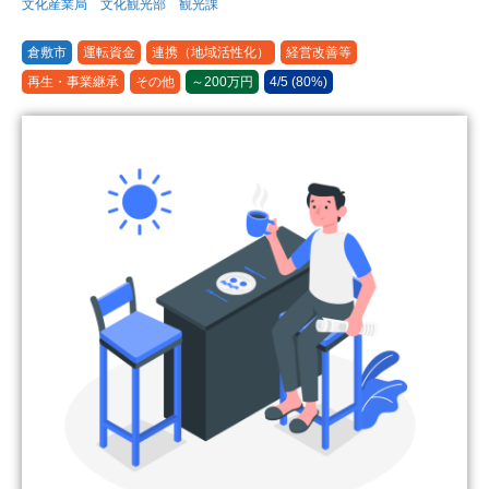
文化産業局 文化観光部 観光課
倉敷市
運転資金
連携（地域活性化）
経営改善等
再生・事業継承
その他
～200万円
4/5 (80%)