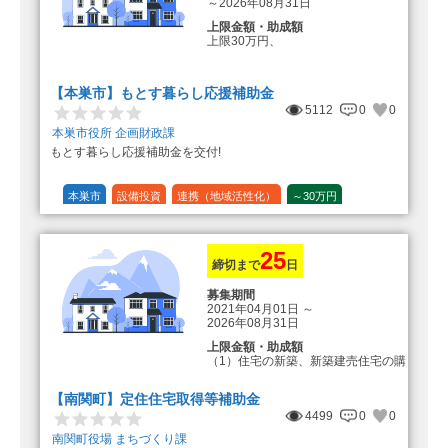
～2026年08月31日
上限金額・助成額
上限30万円、
転入加算額としてさらに1人につき
10万円のもとまる商品券
【本巣市】もとす暮らし応援補助金
5112
0
0
本巣市役所 企画財政課
もとす暮らし応援補助金を交付!
本巣市
設備投資
連携（地域活性化）
～30万円
1/20 (5%)
25
締切まで
日
募集期間
2021年04月01日
～
2026年08月31日
上限金額・助成額
（1）住宅の新築、新築建売住宅の購
入 50万円
登録事業者利用の場合25万円加
【南関町】定住住宅取得等補助金
算（50万円＋25万円加算＝75万円）
4499
0
0
（2）中古住宅の購入 25万円
南関町役場 まちづくり課
登録事業者利用の場合25万円加