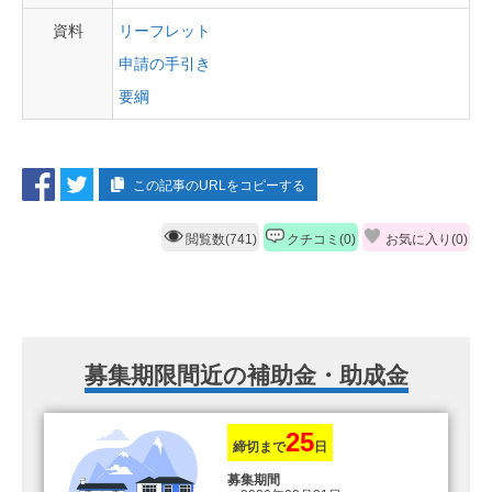
資料
リーフレット
申請の手引き
要綱
この記事のURLをコピーする
閲覧数(741)
クチコミ(0)
お気に入り(
0
)
募集期限間近の補助金・助成金
25
締切まで
日
募集期間