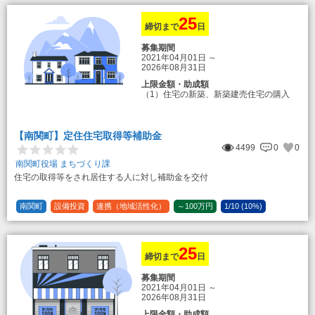
25
締切まで
日
募集期間
2021年04月01日
～
2026年08月31日
上限金額・助成額
（1）住宅の新築、新築建売住宅の購入
50万円
登録事業者利用の場合25万円加算（50
万円＋25万円加算＝75万円）
【南関町】定住住宅取得等補助金
（2）中古住宅の購入 25万円
4499
0
0
登録事業者利用の場合25万円加算（25
万円＋25万円加算＝50万円）
南関町役場 まちづくり課
住宅の取得等をされ居住する人に対し補助金を交付
（3）住宅リフォーム 経費の20％の額
（限度額50万円）
登録事業者利用の場合、経費の10%の
南関町
設備投資
連携（地域活性化）
～100万円
1/10 (10%)
額を加算（限度額25万円） （最大で50万
1/5 (20%)
定額
円＋25万円加算＝75万円）
25
締切まで
日
募集期間
2021年04月01日
～
2026年08月31日
上限金額・助成額