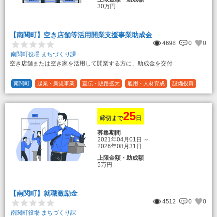
30万円
【南関町】空き店舗等活用開業支援事業助成金
4698
0
0
南関町役場 まちづくり課
空き店舗または空き家を活用して開業する方に、助成金を交付
南関町
起業・新規事業
宣伝・販路拡大
雇用・人材育成
設備投資
運転資金
連携（地域活性化）
～30万円
1/3 (33%)
25
締切まで
日
募集期間
2021年04月01日
～
2026年08月31日
上限金額・助成額
5万円
【南関町】就職激励金
4512
0
0
南関町役場 まちづくり課