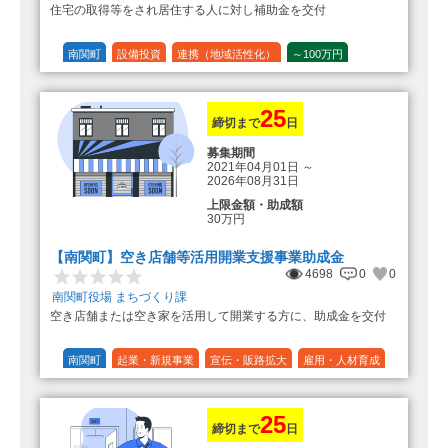
住宅の取得等をされ居住する人に対し補助金を交付
算（25万円＋25万円加算＝50万円）
（3）住宅リフォーム 経費の20％
の額（限度額50万円）
南関町
設備投資
連携（地域活性化）
～100万円
登録事業者利用の場合、経費の
1/10 (10%)
1/5 (20%)
定額
10%の額を加算（限度額25万円）
（最大で50万円＋25万円加算＝75万
円）
25
締切まで
日
募集期間
2021年04月01日
～
2026年08月31日
上限金額・助成額
30万円
【南関町】空き店舗等活用開業支援事業助成金
4698
0
0
南関町役場 まちづくり課
空き店舗または空き家を活用して開業する方に、助成金を交付
南関町
起業・新規事業
宣伝・販路拡大
雇用・人材育成
設備投資
運転資金
連携（地域活性化）
～30万円
1/3 (33%)
25
締切まで
日