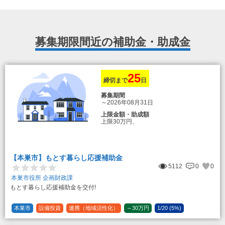
募集期限間近の補助金・助成金
25
締切まで
日
募集期間
～2026年08月31日
上限金額・助成額
上限30万円、
転入加算額としてさらに1人につき10万円
のもとまる商品券
【本巣市】もとす暮らし応援補助金
5112
0
0
本巣市役所 企画財政課
もとす暮らし応援補助金を交付!
本巣市
設備投資
連携（地域活性化）
～30万円
1/20 (5%)