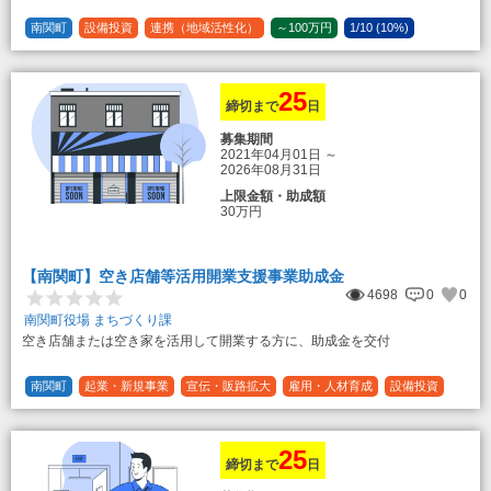
（限度額50万円）
登録事業者利用の場合、経費の10%の
南関町
設備投資
連携（地域活性化）
～100万円
1/10 (10%)
額を加算（限度額25万円） （最大で50万
1/5 (20%)
定額
円＋25万円加算＝75万円）
25
締切まで
日
募集期間
2021年04月01日
～
2026年08月31日
上限金額・助成額
30万円
【南関町】空き店舗等活用開業支援事業助成金
4698
0
0
南関町役場 まちづくり課
空き店舗または空き家を活用して開業する方に、助成金を交付
南関町
起業・新規事業
宣伝・販路拡大
雇用・人材育成
設備投資
運転資金
連携（地域活性化）
～30万円
1/3 (33%)
25
締切まで
日