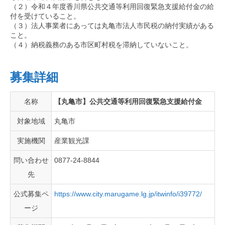
（２）令和４年度香川県公共交通等利用回復緊急支援給付金の給
付を受けていること。
（３）法人事業者にあっては丸亀市法人市民税の納付実績がある
こと。
（４）納税義務のある市区町村税を滞納していないこと。
募集詳細
名称
【丸亀市】公共交通等利用回復緊急支援給付金
対象地域
丸亀市
実施機関
産業観光課
問い合わせ
0877-24-8844
先
公式募集ペ
https://www.city.marugame.lg.jp/itwinfo/i39772/
ージ