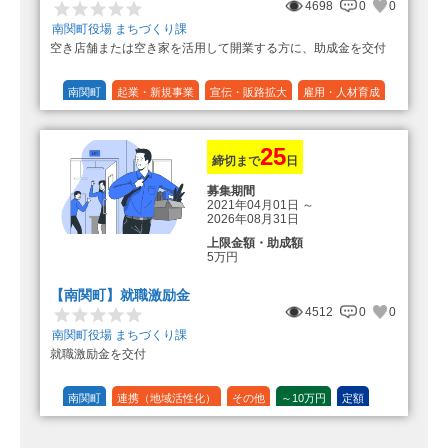
4698
0
0
南関町役場 まちづくり課
空き店舗または空き家を活用して開業する方に、助成金を交付
南関町
起業・新規事業
宣伝・販路拡大
雇用・人材育成
設備投資
運転資金
連携（地域活性化）
～30万円
1/3 (33%)
25
締切まで
日
募集期間
2021年04月01日
～
2026年08月31日
上限金額・助成額
5万円
【南関町】就職激励金
4512
0
0
南関町役場 まちづくり課
就職激励金を交付
南関町
連携（地域活性化）
その他
～10万円
定額