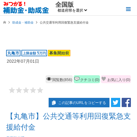
全国版
助成金・補助金
公共交通等利用回復緊急支援給付金
丸亀市
5
募集開始前
上限金額
万円
2022年07月01日
閲覧数(856)
クチコミ(0)
お気に入り(
0
)
この記事のURLをコピーする
【丸亀市】公共交通等利用回復緊急支
援給付金