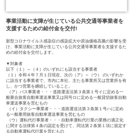
事業活動に支障が生じている公共交通等事業者を
支援するための給付金を交付!
新型コロナウイルス感染症の感染拡大や原油価格高騰の影響を受
け、事業活動に支障が生じている公共交通等事業者を支援するた
めの給付金を交付します。
▼対象者
以下（１）～（４）のいずれにも該当する事業者
（１）令和４年７月１日現在、次の（ア）～（ウ） のいずれか
に該当する事業者で、市内に本社、主たる事業所又は営業所を有
し、かつ営業を継続していること。
（ア）バス事業者・・・道路運送法第３条第１号イに定める一
般乗合旅客自動車運送事業又は同号ロに定める一般貸切旅客自動
車運送事業を営むもの
（イ）タクシー事業者・・・道路運送法第３条第１号ハに定め
る一般乗用旅客自動車運送事業を営むもの
（ウ）運転代行事業者・・・自動車運転代行業の業務の適正化
に関する法律第４条の認定を受けて、同法第２条第１項に規定す
る自動車運転代行業を営むもの