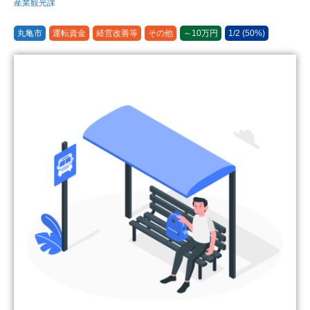
産業観光課
丸亀市
運転資金
経営改善等
その他
～10万円
1/2 (50%)