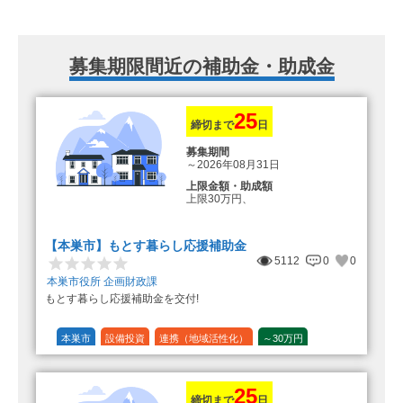
募集期限間近の補助金・助成金
25
締切まで
日
募集期間
～2026年08月31日
上限金額・助成額
上限30万円、
転入加算額としてさらに1人につき
10万円のもとまる商品券
【本巣市】もとす暮らし応援補助金
5112
0
0
本巣市役所 企画財政課
もとす暮らし応援補助金を交付!
本巣市
設備投資
連携（地域活性化）
～30万円
1/20 (5%)
25
締切まで
日