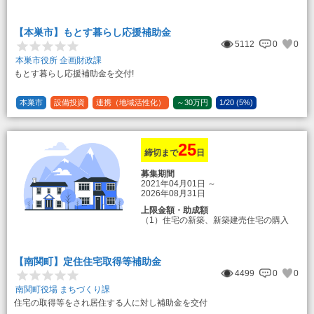
のもとまる商品券
【本巣市】もとす暮らし応援補助金
5112
0
0
本巣市役所 企画財政課
もとす暮らし応援補助金を交付!
本巣市
設備投資
連携（地域活性化）
～30万円
1/20 (5%)
25
締切まで
日
募集期間
2021年04月01日
～
2026年08月31日
上限金額・助成額
（1）住宅の新築、新築建売住宅の購入
50万円
登録事業者利用の場合25万円加算（50
万円＋25万円加算＝75万円）
【南関町】定住住宅取得等補助金
（2）中古住宅の購入 25万円
4499
0
0
登録事業者利用の場合25万円加算（25
万円＋25万円加算＝50万円）
南関町役場 まちづくり課
住宅の取得等をされ居住する人に対し補助金を交付
（3）住宅リフォーム 経費の20％の額