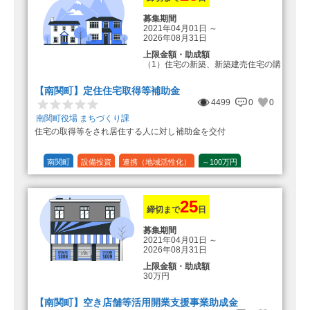
募集期間
2021年04月01日
～
2026年08月31日
上限金額・助成額
（1）住宅の新築、新築建売住宅の購
入 50万円
登録事業者利用の場合25万円加
【南関町】定住住宅取得等補助金
算（50万円＋25万円加算＝75万円）
4499
0
0
（2）中古住宅の購入 25万円
南関町役場 まちづくり課
登録事業者利用の場合25万円加
住宅の取得等をされ居住する人に対し補助金を交付
算（25万円＋25万円加算＝50万円）
（3）住宅リフォーム 経費の20％
の額（限度額50万円）
南関町
設備投資
連携（地域活性化）
～100万円
登録事業者利用の場合、経費の
1/10 (10%)
1/5 (20%)
定額
10%の額を加算（限度額25万円）
（最大で50万円＋25万円加算＝75万
円）
25
締切まで
日
募集期間
2021年04月01日
～
2026年08月31日
上限金額・助成額
30万円
【南関町】空き店舗等活用開業支援事業助成金