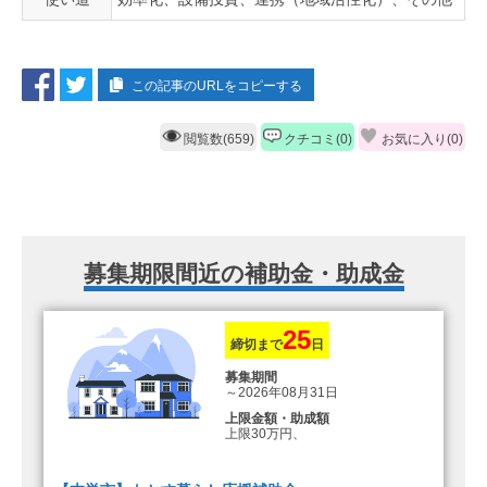
この記事のURLをコピーする
閲覧数(659)
クチコミ(0)
お気に入り(
0
)
募集期限間近の補助金・助成金
25
締切まで
日
募集期間
～2026年08月31日
上限金額・助成額
上限30万円、
転入加算額としてさらに1人につき
10万円のもとまる商品券