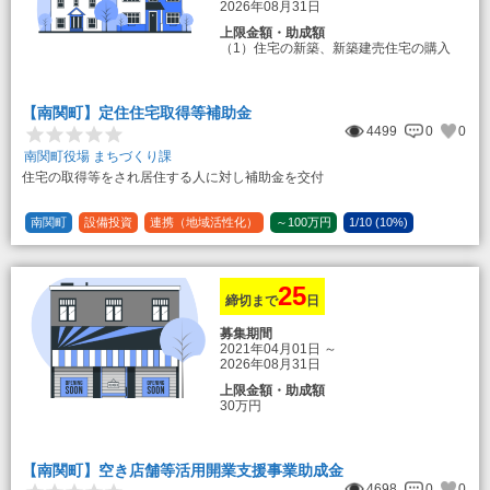
2026年08月31日
上限金額・助成額
（1）住宅の新築、新築建売住宅の購入
50万円
登録事業者利用の場合25万円加算（50
万円＋25万円加算＝75万円）
【南関町】定住住宅取得等補助金
（2）中古住宅の購入 25万円
4499
0
0
登録事業者利用の場合25万円加算（25
万円＋25万円加算＝50万円）
南関町役場 まちづくり課
住宅の取得等をされ居住する人に対し補助金を交付
（3）住宅リフォーム 経費の20％の額
（限度額50万円）
登録事業者利用の場合、経費の10%の
南関町
設備投資
連携（地域活性化）
～100万円
1/10 (10%)
額を加算（限度額25万円） （最大で50万
1/5 (20%)
定額
円＋25万円加算＝75万円）
25
締切まで
日
募集期間
2021年04月01日
～
2026年08月31日
上限金額・助成額
30万円
【南関町】空き店舗等活用開業支援事業助成金
4698
0
0