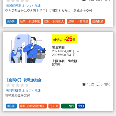
南関町役場 まちづくり課
空き店舗または空き家を活用して開業する方に、助成金を交付
南関町
起業・新規事業
宣伝・販路拡大
雇用・人材育成
設備投資
運転資金
連携（地域活性化）
～30万円
1/3 (33%)
25
締切まで
日
募集期間
2021年04月01日
～
2026年08月31日
上限金額・助成額
5万円
【南関町】就職激励金
4512
0
0
南関町役場 まちづくり課
就職激励金を交付
南関町
連携（地域活性化）
その他
～10万円
定額