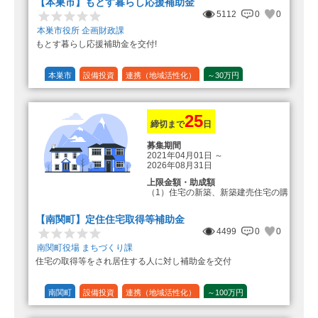
【本巣市】もとす暮らし応援補助金
5112
0
0
本巣市役所 企画財政課
もとす暮らし応援補助金を交付!
本巣市
設備投資
連携（地域活性化）
～30万円
1/20 (5%)
25
締切まで
日
募集期間
2021年04月01日
～
2026年08月31日
上限金額・助成額
（1）住宅の新築、新築建売住宅の購
入 50万円
登録事業者利用の場合25万円加
【南関町】定住住宅取得等補助金
算（50万円＋25万円加算＝75万円）
4499
0
0
（2）中古住宅の購入 25万円
南関町役場 まちづくり課
登録事業者利用の場合25万円加
住宅の取得等をされ居住する人に対し補助金を交付
算（25万円＋25万円加算＝50万円）
（3）住宅リフォーム 経費の20％
の額（限度額50万円）
南関町
設備投資
連携（地域活性化）
～100万円
登録事業者利用の場合、経費の
1/10 (10%)
1/5 (20%)
定額
10%の額を加算（限度額25万円）