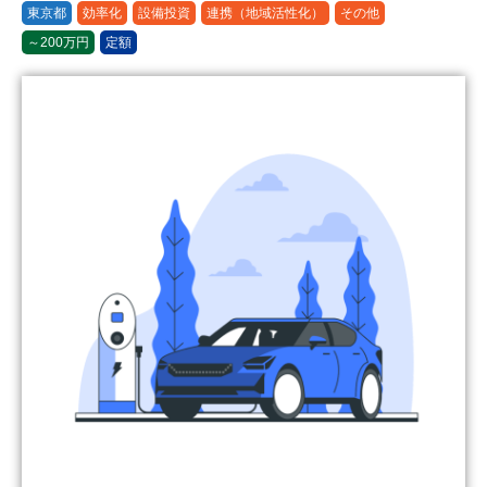
東京都
効率化
設備投資
連携（地域活性化）
その他
～200万円
定額