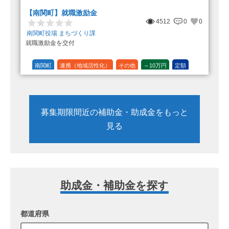
【南関町】就職激励金
4512
0
0
南関町役場 まちづくり課
就職激励金を交付
南関町
連携（地域活性化）
その他
～10万円
定額
募集期限間近の補助金・助成金をもっと
見る
助成金・補助金を探す
都道府県