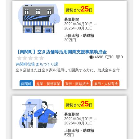
（最大で50万円＋25万円加算＝75万
円）
25
締切まで
日
募集期間
2021年04月01日
～
2026年08月31日
上限金額・助成額
30万円
【南関町】空き店舗等活用開業支援事業助成金
4698
0
0
南関町役場 まちづくり課
空き店舗または空き家を活用して開業する方に、助成金を交付
南関町
起業・新規事業
宣伝・販路拡大
雇用・人材育成
設備投資
運転資金
連携（地域活性化）
～30万円
1/3 (33%)
25
締切まで
日
募集期間
2021年04月01日
～
2026年08月31日
上限金額・助成額
5万円