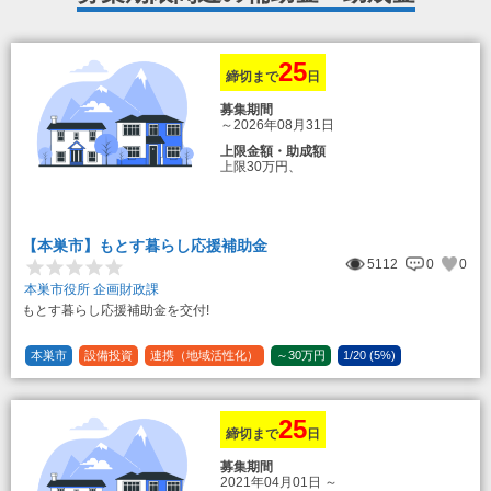
25
締切まで
日
募集期間
～2026年08月31日
上限金額・助成額
上限30万円、
転入加算額としてさらに1人につき10万円
のもとまる商品券
【本巣市】もとす暮らし応援補助金
5112
0
0
本巣市役所 企画財政課
もとす暮らし応援補助金を交付!
本巣市
設備投資
連携（地域活性化）
～30万円
1/20 (5%)
25
締切まで
日
募集期間
2021年04月01日
～