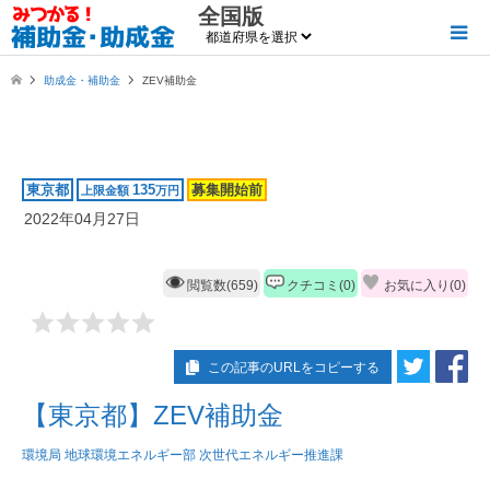
全国版
助成金・補助金
ZEV補助金
東京都
135
募集開始前
上限金額
万円
2022年04月27日
閲覧数(659)
クチコミ(0)
お気に入り(
0
)
この記事のURLをコピーする
【東京都】ZEV補助金
環境局 地球環境エネルギー部 次世代エネルギー推進課