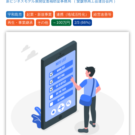
新ビジネスモデル展開促進補助金事務局 （ 愛媛県商工会連合会内 ）
宇和島市
起業・新規事業
連携（地域活性化）
経営改善等
再生・事業継承
その他
～100万円
2/3 (66%)