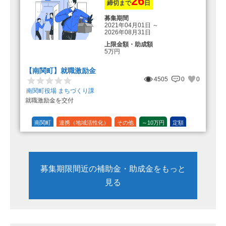
26
締切まで
日
募集期間
2021年04月01日
～
2026年08月31日
上限金額・助成額
5万円
【南関町】就職激励金
4505
0
0
南関町役場 まちづくり課
就職激励金を交付
南関町
連携（地域活性化）
その他
～10万円
定額
募集期限間近の補助金・助成金をもっと
見る