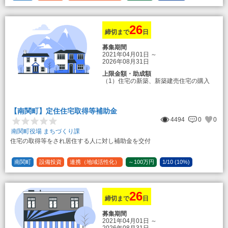
26
締切まで
日
募集期間
2021年04月01日
～
2026年08月31日
上限金額・助成額
（1）住宅の新築、新築建売住宅の購入
50万円
登録事業者利用の場合25万円加算（50
万円＋25万円加算＝75万円）
【南関町】定住住宅取得等補助金
（2）中古住宅の購入 25万円
4494
0
0
登録事業者利用の場合25万円加算（25
万円＋25万円加算＝50万円）
南関町役場 まちづくり課
住宅の取得等をされ居住する人に対し補助金を交付
（3）住宅リフォーム 経費の20％の額
（限度額50万円）
登録事業者利用の場合、経費の10%の
南関町
設備投資
連携（地域活性化）
～100万円
1/10 (10%)
額を加算（限度額25万円） （最大で50万
1/5 (20%)
定額
円＋25万円加算＝75万円）
26
締切まで
日
募集期間
2021年04月01日
～