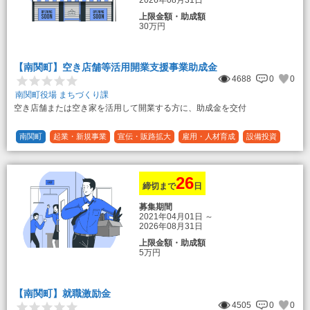
2026年08月31日
上限金額・助成額
30万円
【南関町】空き店舗等活用開業支援事業助成金
4688
0
0
南関町役場 まちづくり課
空き店舗または空き家を活用して開業する方に、助成金を交付
南関町
起業・新規事業
宣伝・販路拡大
雇用・人材育成
設備投資
運転資金
連携（地域活性化）
～30万円
1/3 (33%)
26
締切まで
日
募集期間
2021年04月01日
～
2026年08月31日
上限金額・助成額
5万円
【南関町】就職激励金
4505
0
0