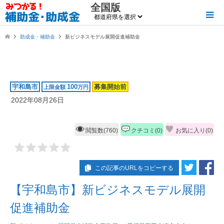
全国版
助成金・補助金
新ビジネスモデル展開促進補助金
宇和島市
100
募集開始前
上限金額
万円
2022年08月26日
閲覧数(760)
クチコミ(0)
お気に入り(
0
)
この記事のURLをコピーする
【宇和島市】新ビジネスモデル展開
促進補助金