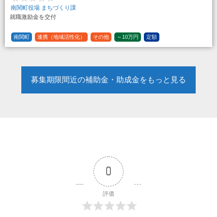
南関町役場 まちづくり課
就職激励金を交付
南関町
連携（地域活性化）
その他
～10万円
定額
募集期限間近の補助金・助成金をもっと見る
0
評価