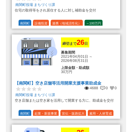
（2）中古住宅の購入 25万円
南関町役場 まちづくり課
登録事業者利用の場合25万円加
住宅の取得等をされ居住する人に対し補助金を交付
算（25万円＋25万円加算＝50万円）
（3）住宅リフォーム 経費の20％
の額（限度額50万円）
南関町
設備投資
連携（地域活性化）
～100万円
登録事業者利用の場合、経費の
1/10 (10%)
1/5 (20%)
定額
10%の額を加算（限度額25万円）
（最大で50万円＋25万円加算＝75万
円）
26
締切まで
日
募集期間
2021年04月01日
～
2026年08月31日
上限金額・助成額
30万円
【南関町】空き店舗等活用開業支援事業助成金
4688
0
0
南関町役場 まちづくり課
空き店舗または空き家を活用して開業する方に、助成金を交付
南関町
起業・新規事業
宣伝・販路拡大
雇用・人材育成
設備投資
運転資金
連携（地域活性化）
～30万円
1/3 (33%)