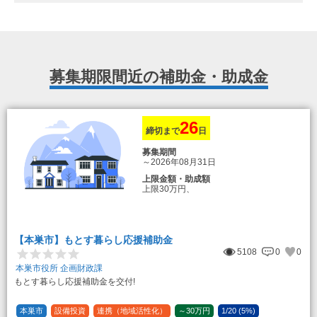
募集期限間近の補助金・助成金
26
締切まで
日
募集期間
～2026年08月31日
上限金額・助成額
上限30万円、
転入加算額としてさらに1人につき10万円
のもとまる商品券
【本巣市】もとす暮らし応援補助金
5108
0
0
本巣市役所 企画財政課
もとす暮らし応援補助金を交付!
本巣市
設備投資
連携（地域活性化）
～30万円
1/20 (5%)