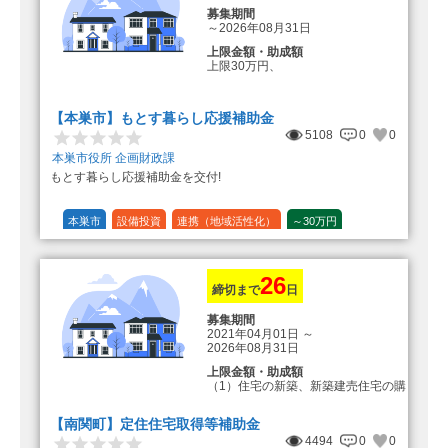
募集期間
～2026年08月31日
上限金額・助成額
上限30万円、
転入加算額としてさらに1人につき
10万円のもとまる商品券
【本巣市】もとす暮らし応援補助金
5108
0
0
本巣市役所 企画財政課
もとす暮らし応援補助金を交付!
本巣市
設備投資
連携（地域活性化）
～30万円
1/20 (5%)
26
締切まで
日
募集期間
2021年04月01日
～
2026年08月31日
上限金額・助成額
（1）住宅の新築、新築建売住宅の購
入 50万円
登録事業者利用の場合25万円加
【南関町】定住住宅取得等補助金
算（50万円＋25万円加算＝75万円）
4494
0
0