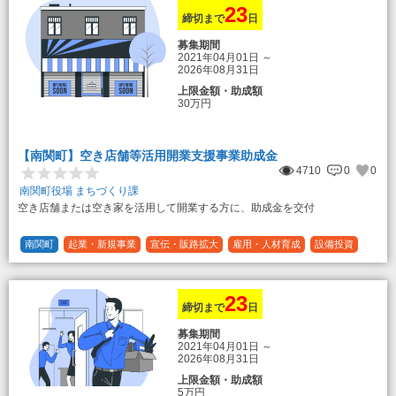
23
締切まで
日
募集期間
2021年04月01日
～
2026年08月31日
上限金額・助成額
30万円
【南関町】空き店舗等活用開業支援事業助成金
4710
0
0
南関町役場 まちづくり課
空き店舗または空き家を活用して開業する方に、助成金を交付
南関町
起業・新規事業
宣伝・販路拡大
雇用・人材育成
設備投資
運転資金
連携（地域活性化）
～30万円
1/3 (33%)
23
締切まで
日
募集期間
2021年04月01日
～
2026年08月31日
上限金額・助成額
5万円