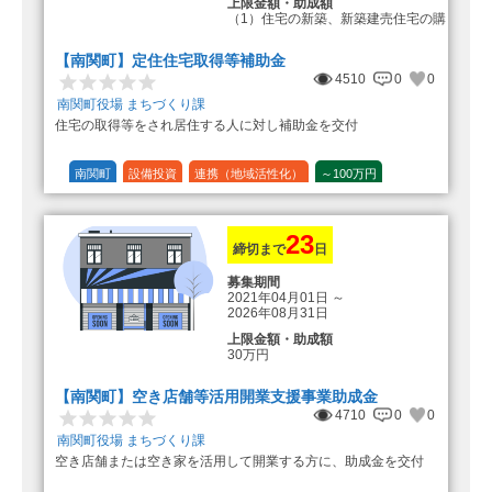
上限金額・助成額
（1）住宅の新築、新築建売住宅の購
入 50万円
登録事業者利用の場合25万円加
【南関町】定住住宅取得等補助金
算（50万円＋25万円加算＝75万円）
4510
0
0
（2）中古住宅の購入 25万円
南関町役場 まちづくり課
登録事業者利用の場合25万円加
住宅の取得等をされ居住する人に対し補助金を交付
算（25万円＋25万円加算＝50万円）
（3）住宅リフォーム 経費の20％
の額（限度額50万円）
南関町
設備投資
連携（地域活性化）
～100万円
登録事業者利用の場合、経費の
1/10 (10%)
1/5 (20%)
定額
10%の額を加算（限度額25万円）
（最大で50万円＋25万円加算＝75万
円）
23
締切まで
日
募集期間
2021年04月01日
～
2026年08月31日
上限金額・助成額
30万円
【南関町】空き店舗等活用開業支援事業助成金
4710
0
0
南関町役場 まちづくり課
空き店舗または空き家を活用して開業する方に、助成金を交付