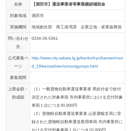
名称
【酒田市】運送事業者等事業継続補助金
対象地域
酒田市
実施機関
地域創生部 商工港湾課 企業立地・産業振興係
問い合わせ
0234-26-5361
先
公式募集ペ
http://www.city.sakata.lg.jp/kenko/iryo/kansen/covi
ージ
d_19/keizaishien/unsozigyosya.html
募集期間
上限金額・
（1）一般貨物自動車運送事業者 県給付金で給付
助成額
決定された対象車両 市内事業所における交付対象
車両１台につき30,000円
（2）貨物軽自動車運送事業者 山形運輸支局に登
録された貨物軽自動車運送業用車両 市内事業所に
おける交付対象車両１台につき10,000円