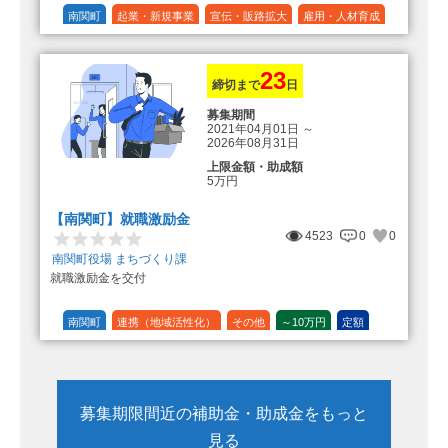
南関町
起業・新規事業
宣伝・販路拡大
雇用・人材育成
設備投資
運転資金
連携（地域活性化）
～30万円
1/3 (33%)
23
締切まで
日
募集期間
2021年04月01日
～
2026年08月31日
上限金額・助成額
5万円
【南関町】就職激励金
4523
0
0
南関町役場 まちづくり課
就職激励金を交付
南関町
連携（地域活性化）
その他
～10万円
定額
募集期限間近の補助金・助成金をもっと
見る