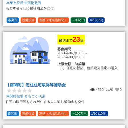
本巣市役所 企画財政課
もとす暮らし応援補助金を交付!
本巣市
設備投資
連携（地域活性化）
～30万円
1/20 (5%)
23
締切まで
日
募集期間
2021年04月01日
～
2026年08月31日
上限金額・助成額
（1）住宅の新築、新築建売住宅の購入
50万円
登録事業者利用の場合25万円加算（50
万円＋25万円加算＝75万円）
【南関町】定住住宅取得等補助金
（2）中古住宅の購入 25万円
4510
0
0
登録事業者利用の場合25万円加算（25
万円＋25万円加算＝50万円）
南関町役場 まちづくり課
住宅の取得等をされ居住する人に対し補助金を交付
（3）住宅リフォーム 経費の20％の額
（限度額50万円）
登録事業者利用の場合、経費の10%の
南関町
設備投資
連携（地域活性化）
～100万円
1/10 (10%)
額を加算（限度額25万円） （最大で50万
1/5 (20%)
定額
円＋25万円加算＝75万円）