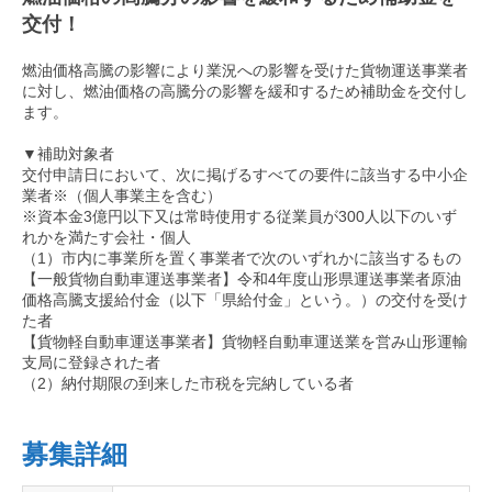
交付！
燃油価格高騰の影響により業況への影響を受けた貨物運送事業者
に対し、燃油価格の高騰分の影響を緩和するため補助金を交付し
ます。
▼補助対象者
交付申請日において、次に掲げるすべての要件に該当する中小企
業者※（個人事業主を含む）
※資本金3億円以下又は常時使用する従業員が300人以下のいず
れかを満たす会社・個人
（1）市内に事業所を置く事業者で次のいずれかに該当するもの
【一般貨物自動車運送事業者】令和4年度山形県運送事業者原油
価格高騰支援給付金（以下「県給付金」という。）の交付を受け
た者
【貨物軽自動車運送事業者】貨物軽自動車運送業を営み山形運輸
支局に登録された者
（2）納付期限の到来した市税を完納している者
募集詳細