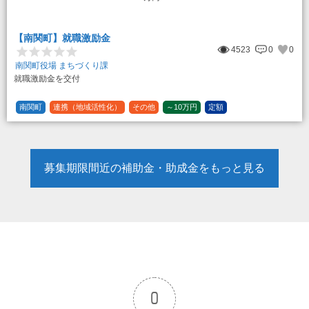
【南関町】就職激励金
4523
0
0
南関町役場 まちづくり課
就職激励金を交付
南関町
連携（地域活性化）
その他
～10万円
定額
募集期限間近の補助金・助成金をもっと見る
0