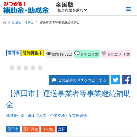
全国版
助成金・補助金
運送事業者等事業継続補助金
酒田市
随時募集中
閲覧数(621)
クチコミ(0)
お気に入り(
0
)
この記事のURLをコピーする
【酒田市】運送事業者等事業継続補助
金
地域創生部 商工港湾課 企業立地・産業振興係
酒田市
運転資金
その他
定額