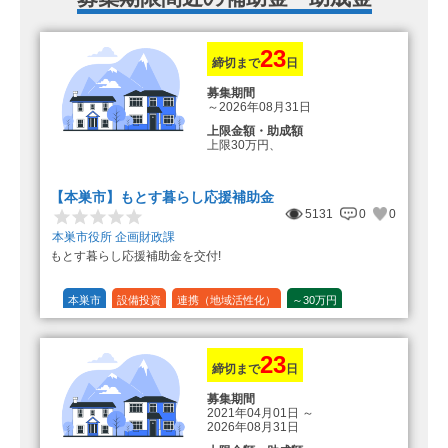
23
締切まで
日
募集期間
～2026年08月31日
上限金額・助成額
上限30万円、
転入加算額としてさらに1人につき
10万円のもとまる商品券
【本巣市】もとす暮らし応援補助金
5131
0
0
本巣市役所 企画財政課
もとす暮らし応援補助金を交付!
本巣市
設備投資
連携（地域活性化）
～30万円
1/20 (5%)
23
締切まで
日
募集期間
2021年04月01日
～
2026年08月31日