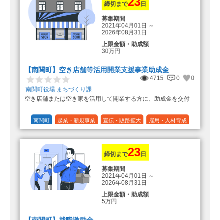
23
締切まで
日
募集期間
2021年04月01日
～
2026年08月31日
上限金額・助成額
30万円
【南関町】空き店舗等活用開業支援事業助成金
4715
0
0
南関町役場 まちづくり課
空き店舗または空き家を活用して開業する方に、助成金を交付
南関町
起業・新規事業
宣伝・販路拡大
雇用・人材育成
設備投資
運転資金
連携（地域活性化）
～30万円
1/3 (33%)
23
締切まで
日
募集期間
2021年04月01日
～
2026年08月31日
上限金額・助成額
5万円
【南関町】就職激励金