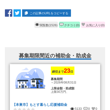
この記事のURLをコピーする
閲覧数(1526)
クチコミ(0)
お気に入り(
0
)
募集期限間近の補助金・助成金
23
締切まで
日
募集期間
～2026年08月31日
上限金額・助成額
上限30万円、
転入加算額としてさらに1人につき
10万円のもとまる商品券
【本巣市】もとす暮らし応援補助金
5133
0
0