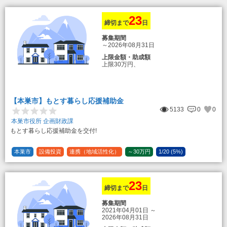
23
締切まで
日
募集期間
～2026年08月31日
上限金額・助成額
上限30万円、
転入加算額としてさらに1人につき10万円
のもとまる商品券
【本巣市】もとす暮らし応援補助金
5133
0
0
本巣市役所 企画財政課
もとす暮らし応援補助金を交付!
本巣市
設備投資
連携（地域活性化）
～30万円
1/20 (5%)
23
締切まで
日
募集期間
2021年04月01日
～
2026年08月31日