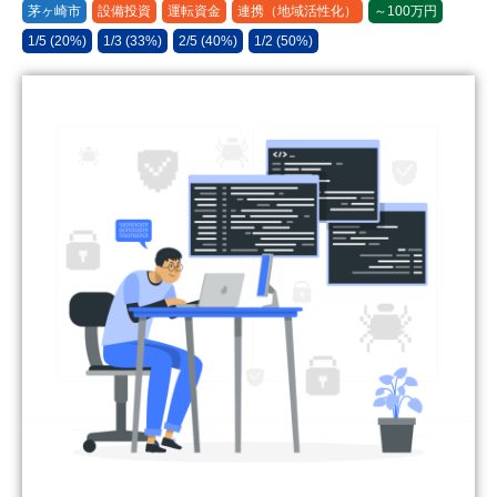
茅ヶ崎市
設備投資
運転資金
連携（地域活性化）
～100万円
1/5 (20%)
1/3 (33%)
2/5 (40%)
1/2 (50%)