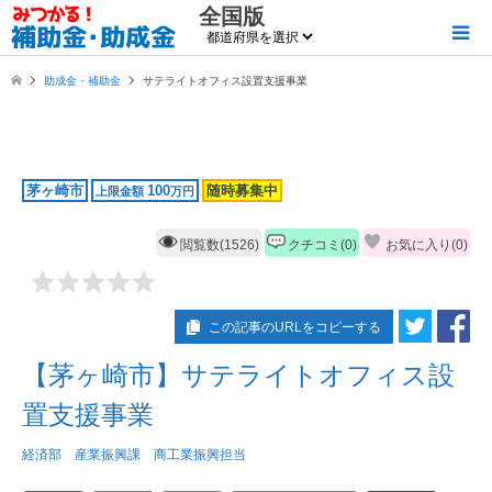
全国版
助成金・補助金
サテライトオフィス設置支援事業
茅ヶ崎市
100
随時募集中
上限金額
万円
閲覧数(1526)
クチコミ(0)
お気に入り(
0
)
この記事のURLをコピーする
【茅ヶ崎市】サテライトオフィス設
置支援事業
経済部 産業振興課 商工業振興担当