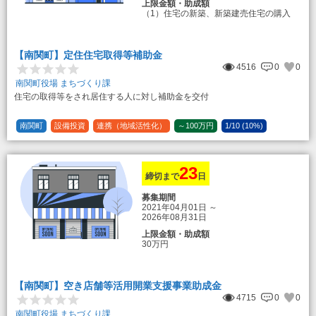
上限金額・助成額
（1）住宅の新築、新築建売住宅の購入
50万円
登録事業者利用の場合25万円加算（50
万円＋25万円加算＝75万円）
【南関町】定住住宅取得等補助金
（2）中古住宅の購入 25万円
4516
0
0
登録事業者利用の場合25万円加算（25
万円＋25万円加算＝50万円）
南関町役場 まちづくり課
住宅の取得等をされ居住する人に対し補助金を交付
（3）住宅リフォーム 経費の20％の額
（限度額50万円）
登録事業者利用の場合、経費の10%の
南関町
設備投資
連携（地域活性化）
～100万円
1/10 (10%)
額を加算（限度額25万円） （最大で50万
1/5 (20%)
定額
円＋25万円加算＝75万円）
23
締切まで
日
募集期間
2021年04月01日
～
2026年08月31日
上限金額・助成額
30万円
【南関町】空き店舗等活用開業支援事業助成金
4715
0
0
南関町役場 まちづくり課