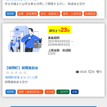
空き店舗または空き家を活用して開業する方に、助成金を交付
南関町
起業・新規事業
宣伝・販路拡大
雇用・人材育成
設備投資
運転資金
連携（地域活性化）
～30万円
1/3 (33%)
23
締切まで
日
募集期間
2021年04月01日
～
2026年08月31日
上限金額・助成額
5万円
【南関町】就職激励金
4526
0
0
南関町役場 まちづくり課
就職激励金を交付
南関町
連携（地域活性化）
その他
～10万円
定額