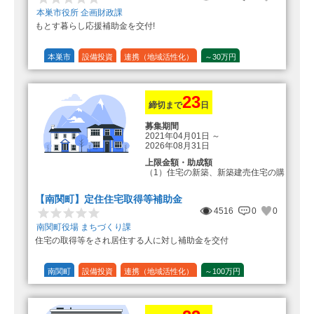
本巣市役所 企画財政課
もとす暮らし応援補助金を交付!
本巣市
設備投資
連携（地域活性化）
～30万円
1/20 (5%)
23
締切まで
日
募集期間
2021年04月01日
～
2026年08月31日
上限金額・助成額
（1）住宅の新築、新築建売住宅の購
入 50万円
登録事業者利用の場合25万円加
【南関町】定住住宅取得等補助金
算（50万円＋25万円加算＝75万円）
4516
0
0
（2）中古住宅の購入 25万円
南関町役場 まちづくり課
登録事業者利用の場合25万円加
住宅の取得等をされ居住する人に対し補助金を交付
算（25万円＋25万円加算＝50万円）
（3）住宅リフォーム 経費の20％
の額（限度額50万円）
南関町
設備投資
連携（地域活性化）
～100万円
登録事業者利用の場合、経費の
1/10 (10%)
1/5 (20%)
定額
10%の額を加算（限度額25万円）
（最大で50万円＋25万円加算＝75万
円）