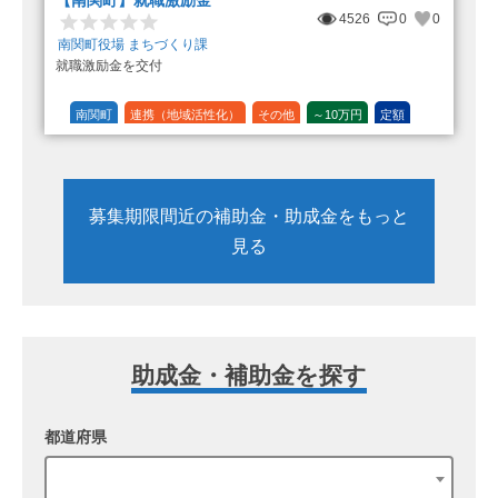
4526
0
0
南関町役場 まちづくり課
就職激励金を交付
南関町
連携（地域活性化）
その他
～10万円
定額
募集期限間近の補助金・助成金をもっと
見る
助成金・補助金を探す
都道府県