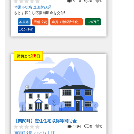
5110
0
0
本巣市役所 企画財政課
もとす暮らし応援補助金を交付!
本巣市
設備投資
連携（地域活性化）
～30万円
1/20 (5%)
26
締切まで
日
【南関町】定住住宅取得等補助金
4494
0
0
南関町役場 まちづくり課