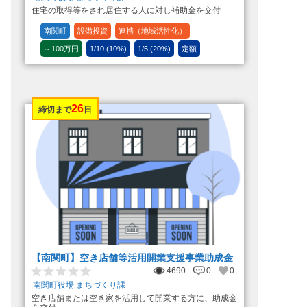
住宅の取得等をされ居住する人に対し補助金を交付
南関町
設備投資
連携（地域活性化）
～100万円
1/10 (10%)
1/5 (20%)
定額
26
締切まで
日
【南関町】空き店舗等活用開業支援事業助成金
4690
0
0
南関町役場 まちづくり課
空き店舗または空き家を活用して開業する方に、助成金