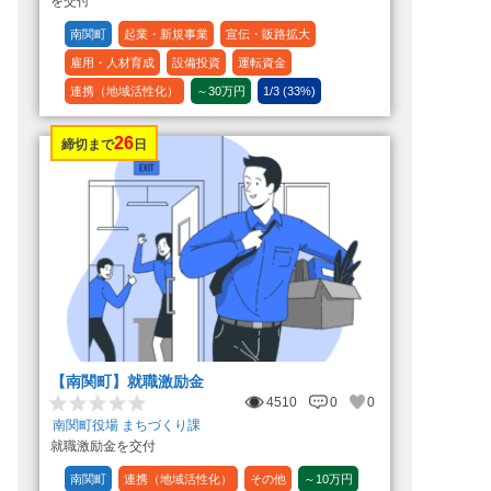
を交付
南関町
起業・新規事業
宣伝・販路拡大
雇用・人材育成
設備投資
運転資金
連携（地域活性化）
～30万円
1/3 (33%)
26
締切まで
日
【南関町】就職激励金
4510
0
0
南関町役場 まちづくり課
就職激励金を交付
南関町
連携（地域活性化）
その他
～10万円