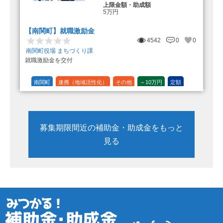
上限金額・助成額
5万円
【南関町】就職激励金
4542
0
0
南関町役場 まちづくり課
就職激励金を交付
南関町
連携（地域活性化）
その他
～10万円
定額
募集期限間近の補助金・助成金をもっと
見る