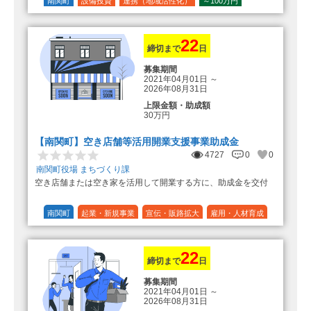
の額（限度額50万円）
南関町
設備投資
連携（地域活性化）
～100万円
登録事業者利用の場合、経費の
1/10 (10%)
1/5 (20%)
定額
10%の額を加算（限度額25万円）
（最大で50万円＋25万円加算＝75万
円）
22
締切まで
日
募集期間
2021年04月01日
～
2026年08月31日
上限金額・助成額
30万円
【南関町】空き店舗等活用開業支援事業助成金
4727
0
0
南関町役場 まちづくり課
空き店舗または空き家を活用して開業する方に、助成金を交付
南関町
起業・新規事業
宣伝・販路拡大
雇用・人材育成
設備投資
運転資金
連携（地域活性化）
～30万円
1/3 (33%)
22
締切まで
日
募集期間
2021年04月01日
～
2026年08月31日