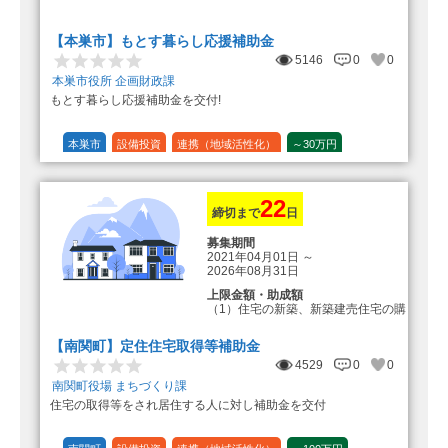
転入加算額としてさらに1人につき
10万円のもとまる商品券
【本巣市】もとす暮らし応援補助金
5146
0
0
本巣市役所 企画財政課
もとす暮らし応援補助金を交付!
本巣市
設備投資
連携（地域活性化）
～30万円
1/20 (5%)
22
締切まで
日
募集期間
2021年04月01日
～
2026年08月31日
上限金額・助成額
（1）住宅の新築、新築建売住宅の購
入 50万円
登録事業者利用の場合25万円加
【南関町】定住住宅取得等補助金
算（50万円＋25万円加算＝75万円）
4529
0
0
（2）中古住宅の購入 25万円
南関町役場 まちづくり課
登録事業者利用の場合25万円加
住宅の取得等をされ居住する人に対し補助金を交付
算（25万円＋25万円加算＝50万円）
（3）住宅リフォーム 経費の20％