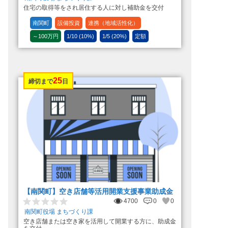
住宅の取得等をされ居住する人に対し補助金を交付
南関町
設備投資
連携（地域活性化）
～100万円
1/10 (10%)
1/5 (20%)
定額
25
締切まで
日
【南関町】空き店舗等活用開業支援事業助成金
4700
0
0
南関町役場 まちづくり課
空き店舗または空き家を活用して開業する方に、助成金