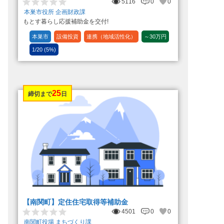
5116
0
0
本巣市役所 企画財政課
もとす暮らし応援補助金を交付!
本巣市
設備投資
連携（地域活性化）
～30万円
1/20 (5%)
25
締切まで
日
【南関町】定住住宅取得等補助金
4501
0
0
南関町役場 まちづくり課