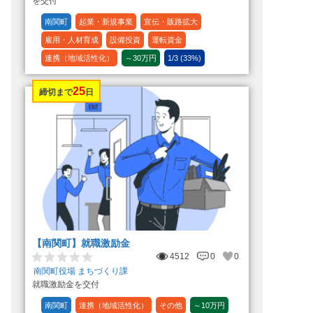
を交付
南関町
起業・新規事業
宣伝・販路拡大
雇用・人材育成
設備投資
運転資金
連携（地域活性化）
～30万円
1/3 (33%)
25
締切まで
日
【南関町】就職激励金
4512
0
0
南関町役場 まちづくり課
就職激励金を交付
南関町
連携（地域活性化）
その他
～10万円