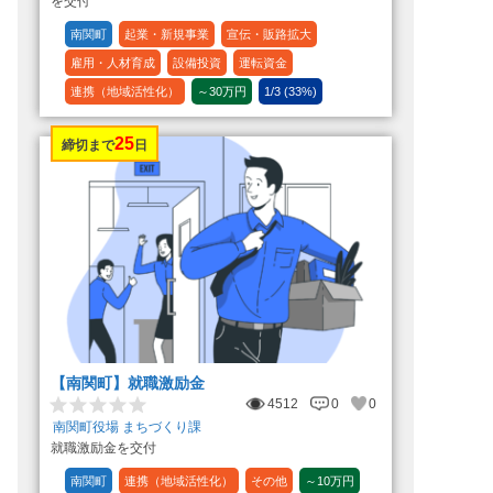
を交付
南関町
起業・新規事業
宣伝・販路拡大
雇用・人材育成
設備投資
運転資金
連携（地域活性化）
～30万円
1/3 (33%)
25
締切まで
日
【南関町】就職激励金
4512
0
0
南関町役場 まちづくり課
就職激励金を交付
南関町
連携（地域活性化）
その他
～10万円