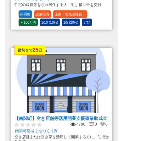
住宅の取得等をされ居住する人に対し補助金を交付
南関町
設備投資
連携（地域活性化）
～100万円
1/10 (10%)
1/5 (20%)
定額
25
締切まで
日
【南関町】空き店舗等活用開業支援事業助成金
4700
0
0
南関町役場 まちづくり課
空き店舗または空き家を活用して開業する方に、助成金