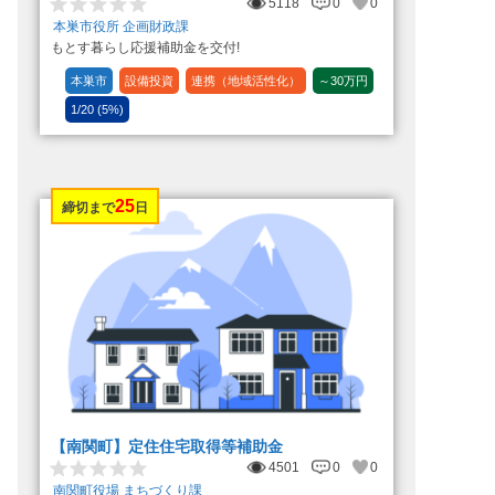
5118
0
0
本巣市役所 企画財政課
もとす暮らし応援補助金を交付!
本巣市
設備投資
連携（地域活性化）
～30万円
1/20 (5%)
25
締切まで
日
【南関町】定住住宅取得等補助金
4501
0
0
南関町役場 まちづくり課