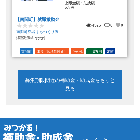
上限金額・助成額
5万円
【南関町】就職激励金
4526
0
0
南関町役場 まちづくり課
就職激励金を交付
南関町
連携（地域活性化）
その他
～10万円
定額
募集期限間近の補助金・助成金をもっと
見る