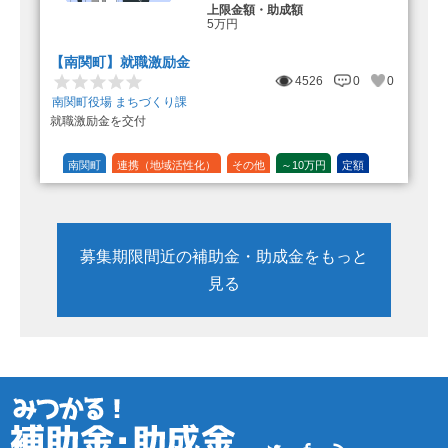
上限金額・助成額
5万円
【南関町】就職激励金
4526
0
0
南関町役場 まちづくり課
就職激励金を交付
南関町
連携（地域活性化）
その他
～10万円
定額
募集期限間近の補助金・助成金をもっと
見る