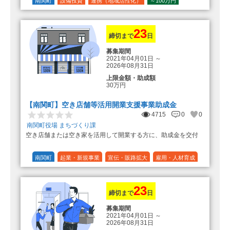
の額（限度額50万円）
南関町
設備投資
連携（地域活性化）
～100万円
登録事業者利用の場合、経費の
1/10 (10%)
1/5 (20%)
定額
10%の額を加算（限度額25万円）
（最大で50万円＋25万円加算＝75万
円）
23
締切まで
日
募集期間
2021年04月01日
～
2026年08月31日
上限金額・助成額
30万円
【南関町】空き店舗等活用開業支援事業助成金
4715
0
0
南関町役場 まちづくり課
空き店舗または空き家を活用して開業する方に、助成金を交付
南関町
起業・新規事業
宣伝・販路拡大
雇用・人材育成
設備投資
運転資金
連携（地域活性化）
～30万円
1/3 (33%)
23
締切まで
日
募集期間
2021年04月01日
～
2026年08月31日