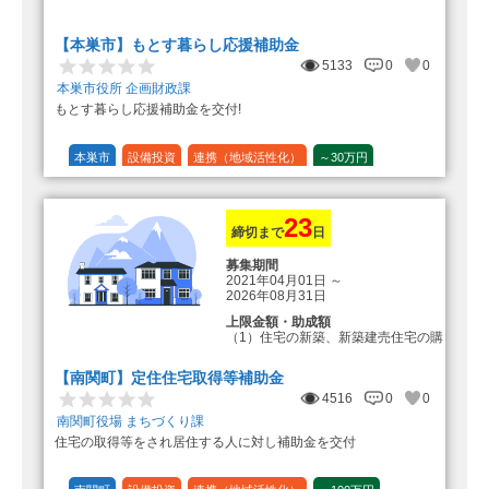
転入加算額としてさらに1人につき
10万円のもとまる商品券
【本巣市】もとす暮らし応援補助金
5133
0
0
本巣市役所 企画財政課
もとす暮らし応援補助金を交付!
本巣市
設備投資
連携（地域活性化）
～30万円
1/20 (5%)
23
締切まで
日
募集期間
2021年04月01日
～
2026年08月31日
上限金額・助成額
（1）住宅の新築、新築建売住宅の購
入 50万円
登録事業者利用の場合25万円加
【南関町】定住住宅取得等補助金
算（50万円＋25万円加算＝75万円）
4516
0
0
（2）中古住宅の購入 25万円
南関町役場 まちづくり課
登録事業者利用の場合25万円加
住宅の取得等をされ居住する人に対し補助金を交付
算（25万円＋25万円加算＝50万円）
（3）住宅リフォーム 経費の20％