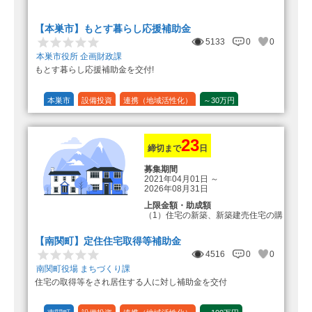
転入加算額としてさらに1人につき
10万円のもとまる商品券
【本巣市】もとす暮らし応援補助金
5133
0
0
本巣市役所 企画財政課
もとす暮らし応援補助金を交付!
本巣市
設備投資
連携（地域活性化）
～30万円
1/20 (5%)
23
締切まで
日
募集期間
2021年04月01日
～
2026年08月31日
上限金額・助成額
（1）住宅の新築、新築建売住宅の購
入 50万円
登録事業者利用の場合25万円加
【南関町】定住住宅取得等補助金
算（50万円＋25万円加算＝75万円）
4516
0
0
（2）中古住宅の購入 25万円
南関町役場 まちづくり課
登録事業者利用の場合25万円加
住宅の取得等をされ居住する人に対し補助金を交付
算（25万円＋25万円加算＝50万円）
（3）住宅リフォーム 経費の20％