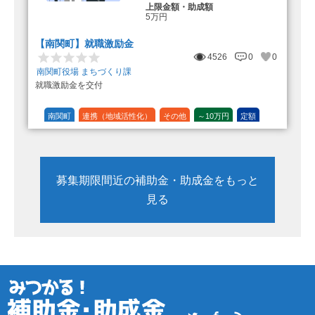
上限金額・助成額
5万円
【南関町】就職激励金
4526
0
0
南関町役場 まちづくり課
就職激励金を交付
南関町
連携（地域活性化）
その他
～10万円
定額
募集期限間近の補助金・助成金をもっと
見る