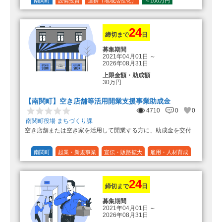
の額（限度額50万円）
南関町
設備投資
連携（地域活性化）
～100万円
登録事業者利用の場合、経費の
1/10 (10%)
1/5 (20%)
定額
10%の額を加算（限度額25万円）
（最大で50万円＋25万円加算＝75万
円）
24
締切まで
日
募集期間
2021年04月01日
～
2026年08月31日
上限金額・助成額
30万円
【南関町】空き店舗等活用開業支援事業助成金
4710
0
0
南関町役場 まちづくり課
空き店舗または空き家を活用して開業する方に、助成金を交付
南関町
起業・新規事業
宣伝・販路拡大
雇用・人材育成
設備投資
運転資金
連携（地域活性化）
～30万円
1/3 (33%)
24
締切まで
日
募集期間
2021年04月01日
～
2026年08月31日