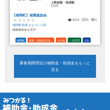
上限金額・助成額
5万円
【南関町】就職激励金
4523
0
0
南関町役場 まちづくり課
就職激励金を交付
南関町
連携（地域活性化）
その他
～10万円
定額
募集期限間近の補助金・助成金をもっと
見る