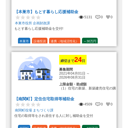
転入加算額としてさらに1人につき
10万円のもとまる商品券
【本巣市】もとす暮らし応援補助金
5131
0
0
本巣市役所 企画財政課
もとす暮らし応援補助金を交付!
本巣市
設備投資
連携（地域活性化）
～30万円
1/20 (5%)
24
締切まで
日
募集期間
2021年04月01日
～
2026年08月31日
上限金額・助成額
（1）住宅の新築、新築建売住宅の購
入 50万円
登録事業者利用の場合25万円加
【南関町】定住住宅取得等補助金
算（50万円＋25万円加算＝75万円）
4509
0
0
（2）中古住宅の購入 25万円
南関町役場 まちづくり課
登録事業者利用の場合25万円加
住宅の取得等をされ居住する人に対し補助金を交付
算（25万円＋25万円加算＝50万円）
（3）住宅リフォーム 経費の20％