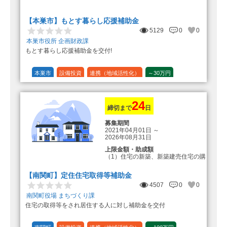
転入加算額としてさらに1人につき
10万円のもとまる商品券
【本巣市】もとす暮らし応援補助金
5129
0
0
本巣市役所 企画財政課
もとす暮らし応援補助金を交付!
本巣市
設備投資
連携（地域活性化）
～30万円
1/20 (5%)
24
締切まで
日
募集期間
2021年04月01日
～
2026年08月31日
上限金額・助成額
（1）住宅の新築、新築建売住宅の購
入 50万円
登録事業者利用の場合25万円加
【南関町】定住住宅取得等補助金
算（50万円＋25万円加算＝75万円）
4507
0
0
（2）中古住宅の購入 25万円
南関町役場 まちづくり課
登録事業者利用の場合25万円加
住宅の取得等をされ居住する人に対し補助金を交付
算（25万円＋25万円加算＝50万円）
（3）住宅リフォーム 経費の20％