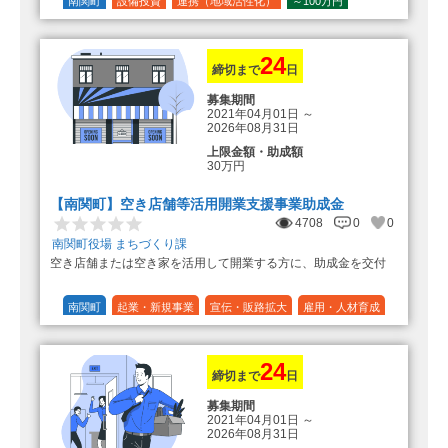
の額（限度額50万円）
南関町
設備投資
連携（地域活性化）
～100万円
登録事業者利用の場合、経費の
1/10 (10%)
1/5 (20%)
定額
10%の額を加算（限度額25万円）
（最大で50万円＋25万円加算＝75万
円）
24
締切まで
日
募集期間
2021年04月01日
～
2026年08月31日
上限金額・助成額
30万円
【南関町】空き店舗等活用開業支援事業助成金
4708
0
0
南関町役場 まちづくり課
空き店舗または空き家を活用して開業する方に、助成金を交付
南関町
起業・新規事業
宣伝・販路拡大
雇用・人材育成
設備投資
運転資金
連携（地域活性化）
～30万円
1/3 (33%)
24
締切まで
日
募集期間
2021年04月01日
～
2026年08月31日