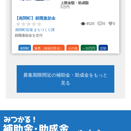
上限金額・助成額
5万円
【南関町】就職激励金
4520
0
0
南関町役場 まちづくり課
就職激励金を交付
南関町
連携（地域活性化）
その他
～10万円
定額
募集期限間近の補助金・助成金をもっと
見る