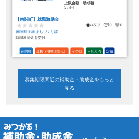
上限金額・助成額
5万円
【南関町】就職激励金
4512
0
0
南関町役場 まちづくり課
就職激励金を交付
南関町
連携（地域活性化）
その他
～10万円
定額
募集期限間近の補助金・助成金をもっと
見る