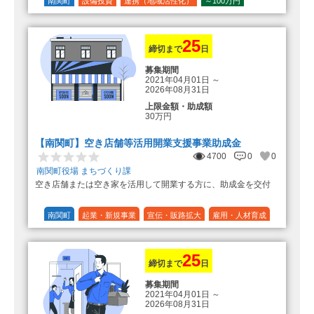
の額（限度額50万円）
南関町
設備投資
連携（地域活性化）
～100万円
登録事業者利用の場合、経費の
1/10 (10%)
1/5 (20%)
定額
10%の額を加算（限度額25万円）
（最大で50万円＋25万円加算＝75万
円）
25
締切まで
日
募集期間
2021年04月01日
～
2026年08月31日
上限金額・助成額
30万円
【南関町】空き店舗等活用開業支援事業助成金
4700
0
0
南関町役場 まちづくり課
空き店舗または空き家を活用して開業する方に、助成金を交付
南関町
起業・新規事業
宣伝・販路拡大
雇用・人材育成
設備投資
運転資金
連携（地域活性化）
～30万円
1/3 (33%)
25
締切まで
日
募集期間
2021年04月01日
～
2026年08月31日