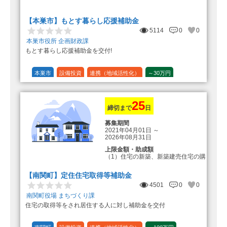
転入加算額としてさらに1人につき
10万円のもとまる商品券
【本巣市】もとす暮らし応援補助金
5114
0
0
本巣市役所 企画財政課
もとす暮らし応援補助金を交付!
本巣市
設備投資
連携（地域活性化）
～30万円
1/20 (5%)
25
締切まで
日
募集期間
2021年04月01日
～
2026年08月31日
上限金額・助成額
（1）住宅の新築、新築建売住宅の購
入 50万円
登録事業者利用の場合25万円加
【南関町】定住住宅取得等補助金
算（50万円＋25万円加算＝75万円）
4501
0
0
（2）中古住宅の購入 25万円
南関町役場 まちづくり課
登録事業者利用の場合25万円加
住宅の取得等をされ居住する人に対し補助金を交付
算（25万円＋25万円加算＝50万円）
（3）住宅リフォーム 経費の20％