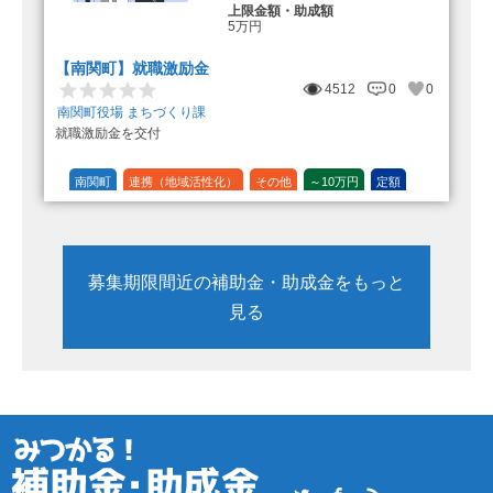
上限金額・助成額
5万円
【南関町】就職激励金
4512
0
0
南関町役場 まちづくり課
就職激励金を交付
南関町
連携（地域活性化）
その他
～10万円
定額
募集期限間近の補助金・助成金をもっと
見る