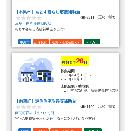
転入加算額としてさらに1人につき
10万円のもとまる商品券
【本巣市】もとす暮らし応援補助金
5111
0
0
本巣市役所 企画財政課
もとす暮らし応援補助金を交付!
本巣市
設備投資
連携（地域活性化）
～30万円
1/20 (5%)
26
締切まで
日
募集期間
2021年04月01日
～
2026年08月31日
上限金額・助成額
（1）住宅の新築、新築建売住宅の購
入 50万円
登録事業者利用の場合25万円加
【南関町】定住住宅取得等補助金
算（50万円＋25万円加算＝75万円）
4496
0
0
（2）中古住宅の購入 25万円
南関町役場 まちづくり課
登録事業者利用の場合25万円加
住宅の取得等をされ居住する人に対し補助金を交付
算（25万円＋25万円加算＝50万円）
（3）住宅リフォーム 経費の20％