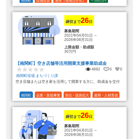
の額（限度額50万円）
南関町
設備投資
連携（地域活性化）
～100万円
登録事業者利用の場合、経費の
1/10 (10%)
1/5 (20%)
定額
10%の額を加算（限度額25万円）
（最大で50万円＋25万円加算＝75万
円）
26
締切まで
日
募集期間
2021年04月01日
～
2026年08月31日
上限金額・助成額
30万円
【南関町】空き店舗等活用開業支援事業助成金
4692
0
0
南関町役場 まちづくり課
空き店舗または空き家を活用して開業する方に、助成金を交付
南関町
起業・新規事業
宣伝・販路拡大
雇用・人材育成
設備投資
運転資金
連携（地域活性化）
～30万円
1/3 (33%)
26
締切まで
日
募集期間
2021年04月01日
～
2026年08月31日