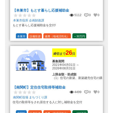
転入加算額としてさらに1人につき
10万円のもとまる商品券
【本巣市】もとす暮らし応援補助金
5112
0
0
本巣市役所 企画財政課
もとす暮らし応援補助金を交付!
本巣市
設備投資
連携（地域活性化）
～30万円
1/20 (5%)
26
締切まで
日
募集期間
2021年04月01日
～
2026年08月31日
上限金額・助成額
（1）住宅の新築、新築建売住宅の購
入 50万円
登録事業者利用の場合25万円加
【南関町】定住住宅取得等補助金
算（50万円＋25万円加算＝75万円）
4499
0
0
（2）中古住宅の購入 25万円
南関町役場 まちづくり課
登録事業者利用の場合25万円加
住宅の取得等をされ居住する人に対し補助金を交付
算（25万円＋25万円加算＝50万円）
（3）住宅リフォーム 経費の20％