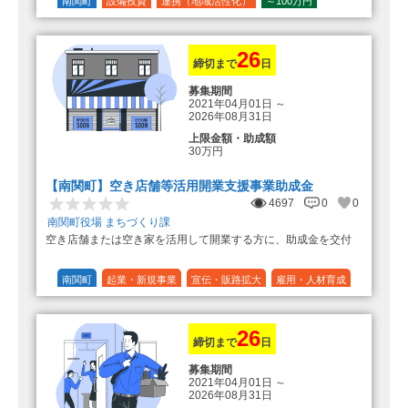
の額（限度額50万円）
南関町
設備投資
連携（地域活性化）
～100万円
登録事業者利用の場合、経費の
1/10 (10%)
1/5 (20%)
定額
10%の額を加算（限度額25万円）
（最大で50万円＋25万円加算＝75万
円）
26
締切まで
日
募集期間
2021年04月01日
～
2026年08月31日
上限金額・助成額
30万円
【南関町】空き店舗等活用開業支援事業助成金
4697
0
0
南関町役場 まちづくり課
空き店舗または空き家を活用して開業する方に、助成金を交付
南関町
起業・新規事業
宣伝・販路拡大
雇用・人材育成
設備投資
運転資金
連携（地域活性化）
～30万円
1/3 (33%)
26
締切まで
日
募集期間
2021年04月01日
～
2026年08月31日