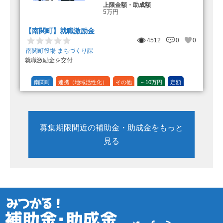
上限金額・助成額
5万円
【南関町】就職激励金
4512
0
0
南関町役場 まちづくり課
就職激励金を交付
南関町
連携（地域活性化）
その他
～10万円
定額
募集期限間近の補助金・助成金をもっと
見る