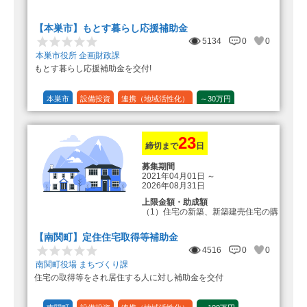
転入加算額としてさらに1人につき
10万円のもとまる商品券
【本巣市】もとす暮らし応援補助金
5134
0
0
本巣市役所 企画財政課
もとす暮らし応援補助金を交付!
本巣市
設備投資
連携（地域活性化）
～30万円
1/20 (5%)
23
締切まで
日
募集期間
2021年04月01日
～
2026年08月31日
上限金額・助成額
（1）住宅の新築、新築建売住宅の購
入 50万円
登録事業者利用の場合25万円加
【南関町】定住住宅取得等補助金
算（50万円＋25万円加算＝75万円）
4516
0
0
（2）中古住宅の購入 25万円
南関町役場 まちづくり課
登録事業者利用の場合25万円加
住宅の取得等をされ居住する人に対し補助金を交付
算（25万円＋25万円加算＝50万円）
（3）住宅リフォーム 経費の20％