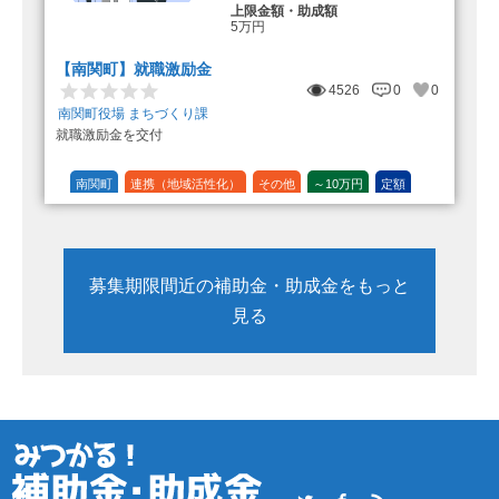
上限金額・助成額
5万円
【南関町】就職激励金
4526
0
0
南関町役場 まちづくり課
就職激励金を交付
南関町
連携（地域活性化）
その他
～10万円
定額
募集期限間近の補助金・助成金をもっと
見る