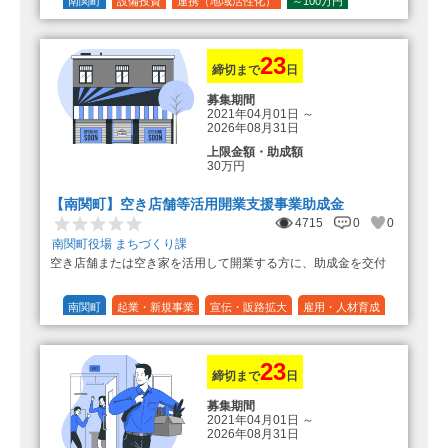
の額（限度額50万円）
南関町
設備投資
連携（地域活性化）
～100万円
登録事業者利用の場合、経費の
1/10 (10%)
1/5 (20%)
定額
10%の額を加算（限度額25万円）
（最大で50万円＋25万円加算＝75万
円）
23
締切まで
日
募集期間
2021年04月01日
～
2026年08月31日
上限金額・助成額
30万円
【南関町】空き店舗等活用開業支援事業助成金
4715
0
0
南関町役場 まちづくり課
空き店舗または空き家を活用して開業する方に、助成金を交付
南関町
起業・新規事業
宣伝・販路拡大
雇用・人材育成
設備投資
運転資金
連携（地域活性化）
～30万円
1/3 (33%)
23
締切まで
日
募集期間
2021年04月01日
～
2026年08月31日