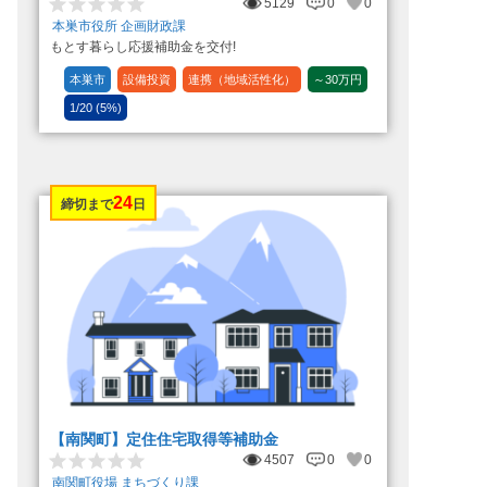
5129
0
0
本巣市役所 企画財政課
もとす暮らし応援補助金を交付!
本巣市
設備投資
連携（地域活性化）
～30万円
1/20 (5%)
24
締切まで
日
【南関町】定住住宅取得等補助金
4507
0
0
南関町役場 まちづくり課