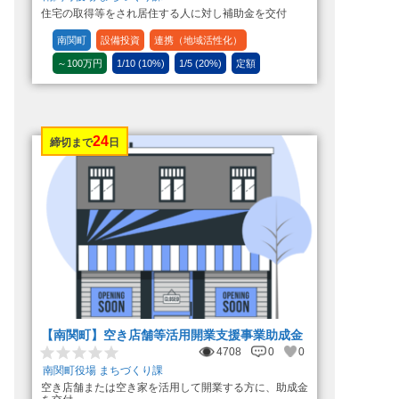
住宅の取得等をされ居住する人に対し補助金を交付
南関町
設備投資
連携（地域活性化）
～100万円
1/10 (10%)
1/5 (20%)
定額
24
締切まで
日
【南関町】空き店舗等活用開業支援事業助成金
4708
0
0
南関町役場 まちづくり課
空き店舗または空き家を活用して開業する方に、助成金