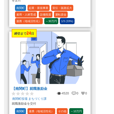
を交付
南関町
起業・新規事業
宣伝・販路拡大
雇用・人材育成
設備投資
運転資金
連携（地域活性化）
～30万円
1/3 (33%)
24
締切まで
日
【南関町】就職激励金
4520
0
0
南関町役場 まちづくり課
就職激励金を交付
南関町
連携（地域活性化）
その他
～10万円