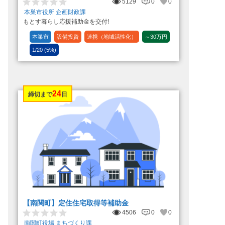
5129
0
0
本巣市役所 企画財政課
もとす暮らし応援補助金を交付!
本巣市
設備投資
連携（地域活性化）
～30万円
1/20 (5%)
24
締切まで
日
【南関町】定住住宅取得等補助金
4506
0
0
南関町役場 まちづくり課