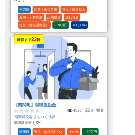
を交付
南関町
起業・新規事業
宣伝・販路拡大
雇用・人材育成
設備投資
運転資金
連携（地域活性化）
～30万円
1/3 (33%)
23
締切まで
日
【南関町】就職激励金
4526
0
0
南関町役場 まちづくり課
就職激励金を交付
南関町
連携（地域活性化）
その他
～10万円