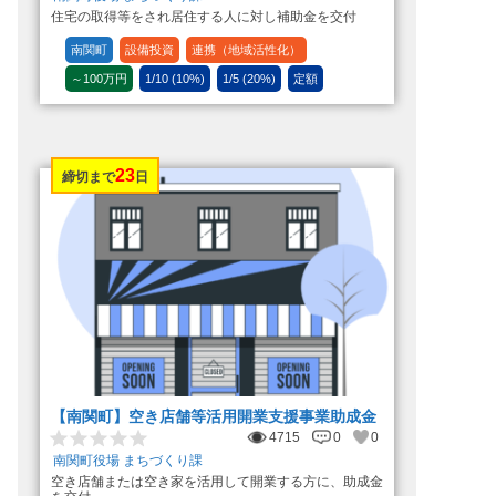
住宅の取得等をされ居住する人に対し補助金を交付
南関町
設備投資
連携（地域活性化）
～100万円
1/10 (10%)
1/5 (20%)
定額
23
締切まで
日
【南関町】空き店舗等活用開業支援事業助成金
4715
0
0
南関町役場 まちづくり課
空き店舗または空き家を活用して開業する方に、助成金