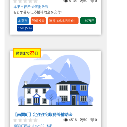
5134
0
0
本巣市役所 企画財政課
もとす暮らし応援補助金を交付!
本巣市
設備投資
連携（地域活性化）
～30万円
1/20 (5%)
23
締切まで
日
【南関町】定住住宅取得等補助金
4516
0
0
南関町役場 まちづくり課