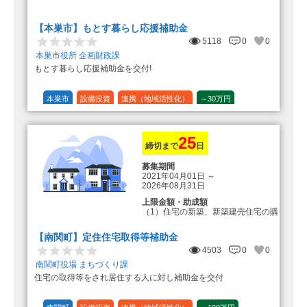
転入加算額としてさらに1人につき
10万円のもとまる商品券
【本巣市】もとす暮らし応援補助金
5118
0
0
本巣市役所 企画財政課
もとす暮らし応援補助金を交付!
本巣市
設備投資
連携（地域活性化）
～30万円
1/20 (5%)
25
締切まで
日
募集期間
2021年04月01日
～
2026年08月31日
上限金額・助成額
（1）住宅の新築、新築建売住宅の購
入 50万円
登録事業者利用の場合25万円加
【南関町】定住住宅取得等補助金
算（50万円＋25万円加算＝75万円）
4503
0
0
（2）中古住宅の購入 25万円
南関町役場 まちづくり課
登録事業者利用の場合25万円加
住宅の取得等をされ居住する人に対し補助金を交付
算（25万円＋25万円加算＝50万円）
（3）住宅リフォーム 経費の20％