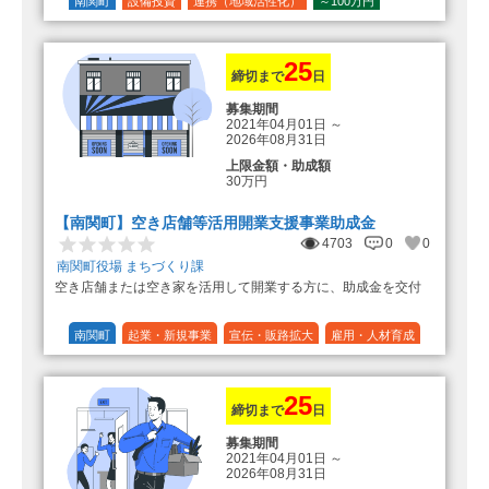
の額（限度額50万円）
南関町
設備投資
連携（地域活性化）
～100万円
登録事業者利用の場合、経費の
1/10 (10%)
1/5 (20%)
定額
10%の額を加算（限度額25万円）
（最大で50万円＋25万円加算＝75万
円）
25
締切まで
日
募集期間
2021年04月01日
～
2026年08月31日
上限金額・助成額
30万円
【南関町】空き店舗等活用開業支援事業助成金
4703
0
0
南関町役場 まちづくり課
空き店舗または空き家を活用して開業する方に、助成金を交付
南関町
起業・新規事業
宣伝・販路拡大
雇用・人材育成
設備投資
運転資金
連携（地域活性化）
～30万円
1/3 (33%)
25
締切まで
日
募集期間
2021年04月01日
～
2026年08月31日