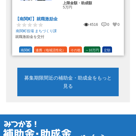
上限金額・助成額
5万円
【南関町】就職激励金
4516
0
0
南関町役場 まちづくり課
就職激励金を交付
南関町
連携（地域活性化）
その他
～10万円
定額
募集期限間近の補助金・助成金をもっと
見る