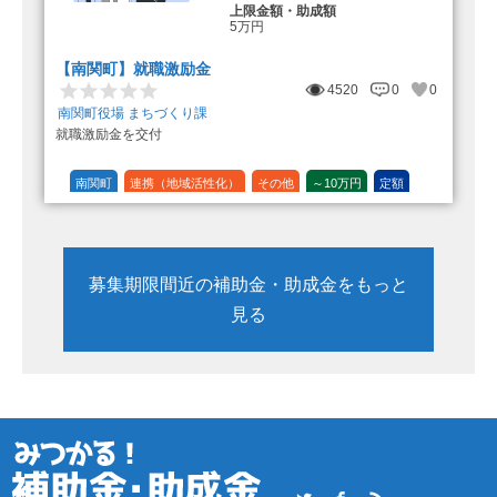
上限金額・助成額
5万円
【南関町】就職激励金
4520
0
0
南関町役場 まちづくり課
就職激励金を交付
南関町
連携（地域活性化）
その他
～10万円
定額
募集期限間近の補助金・助成金をもっと
見る