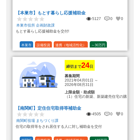
転入加算額としてさらに1人につき
10万円のもとまる商品券
【本巣市】もとす暮らし応援補助金
5127
0
0
本巣市役所 企画財政課
もとす暮らし応援補助金を交付!
本巣市
設備投資
連携（地域活性化）
～30万円
1/20 (5%)
24
締切まで
日
募集期間
2021年04月01日
～
2026年08月31日
上限金額・助成額
（1）住宅の新築、新築建売住宅の購
入 50万円
登録事業者利用の場合25万円加
【南関町】定住住宅取得等補助金
算（50万円＋25万円加算＝75万円）
4505
0
0
（2）中古住宅の購入 25万円
南関町役場 まちづくり課
登録事業者利用の場合25万円加
住宅の取得等をされ居住する人に対し補助金を交付
算（25万円＋25万円加算＝50万円）
（3）住宅リフォーム 経費の20％