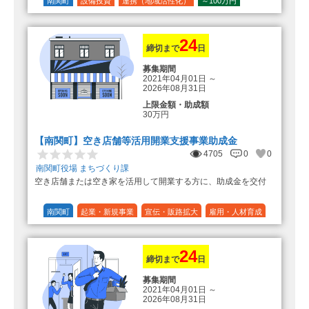
の額（限度額50万円）
南関町
設備投資
連携（地域活性化）
～100万円
登録事業者利用の場合、経費の
1/10 (10%)
1/5 (20%)
定額
10%の額を加算（限度額25万円）
（最大で50万円＋25万円加算＝75万
円）
24
締切まで
日
募集期間
2021年04月01日
～
2026年08月31日
上限金額・助成額
30万円
【南関町】空き店舗等活用開業支援事業助成金
4705
0
0
南関町役場 まちづくり課
空き店舗または空き家を活用して開業する方に、助成金を交付
南関町
起業・新規事業
宣伝・販路拡大
雇用・人材育成
設備投資
運転資金
連携（地域活性化）
～30万円
1/3 (33%)
24
締切まで
日
募集期間
2021年04月01日
～
2026年08月31日