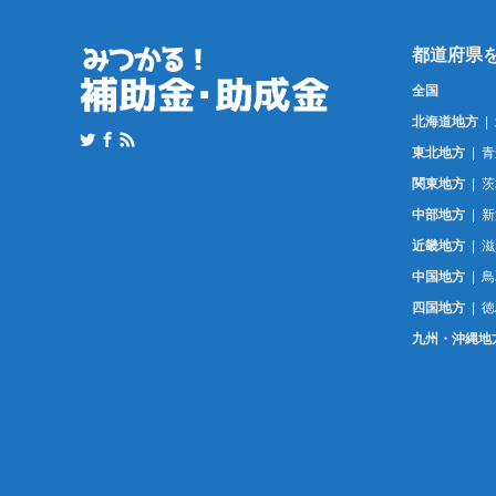
全国
北海道地方
東北地方
青
関東地方
茨
中部地方
新
近畿地方
滋
中国地方
鳥
四国地方
徳
九州・沖縄地