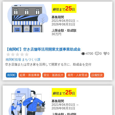
25
締切まで
日
募集期間
2021年04月01日
～
2026年08月31日
上限金額・助成額
30万円
【南関町】空き店舗等活用開業支援事業助成金
4700
0
0
南関町役場 まちづくり課
空き店舗または空き家を活用して開業する方に、助成金を交付
南関町
起業・新規事業
宣伝・販路拡大
雇用・人材育成
設備投資
運転資金
連携（地域活性化）
～30万円
1/3 (33%)
25
締切まで
日
募集期間
2021年04月01日
～
2026年08月31日
上限金額・助成額