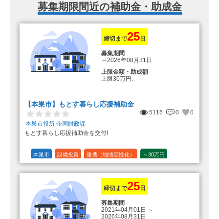
募集期限間近の補助金・助成金
25
締切まで
日
募集期間
～2026年08月31日
上限金額・助成額
上限30万円、
転入加算額としてさらに1人につき
10万円のもとまる商品券
【本巣市】もとす暮らし応援補助金
5116
0
0
本巣市役所 企画財政課
もとす暮らし応援補助金を交付!
本巣市
設備投資
連携（地域活性化）
～30万円
1/20 (5%)
25
締切まで
日
募集期間
2021年04月01日
～
2026年08月31日