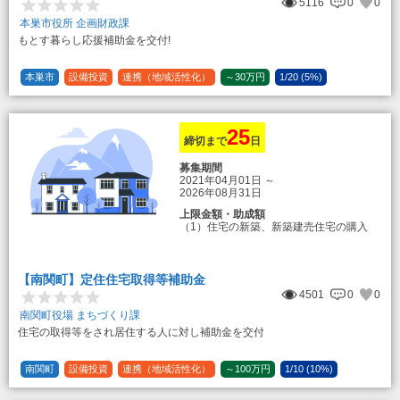
5116
0
0
本巣市役所 企画財政課
もとす暮らし応援補助金を交付!
本巣市
設備投資
連携（地域活性化）
～30万円
1/20 (5%)
25
締切まで
日
募集期間
2021年04月01日
～
2026年08月31日
上限金額・助成額
（1）住宅の新築、新築建売住宅の購入
50万円
登録事業者利用の場合25万円加算（50
万円＋25万円加算＝75万円）
【南関町】定住住宅取得等補助金
（2）中古住宅の購入 25万円
4501
0
0
登録事業者利用の場合25万円加算（25
万円＋25万円加算＝50万円）
南関町役場 まちづくり課
住宅の取得等をされ居住する人に対し補助金を交付
（3）住宅リフォーム 経費の20％の額
（限度額50万円）
登録事業者利用の場合、経費の10%の
南関町
設備投資
連携（地域活性化）
～100万円
1/10 (10%)
額を加算（限度額25万円） （最大で50万
1/5 (20%)
定額
円＋25万円加算＝75万円）