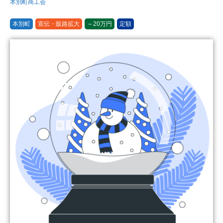
本別町商工会
本別町
宣伝・販路拡大
～20万円
定額