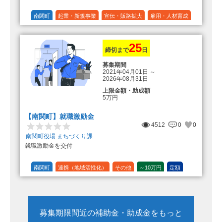
南関町
起業・新規事業
宣伝・販路拡大
雇用・人材育成
設備投資
運転資金
連携（地域活性化）
～30万円
1/3 (33%)
25
締切まで
日
募集期間
2021年04月01日
～
2026年08月31日
上限金額・助成額
5万円
【南関町】就職激励金
4512
0
0
南関町役場 まちづくり課
就職激励金を交付
南関町
連携（地域活性化）
その他
～10万円
定額
募集期限間近の補助金・助成金をもっと