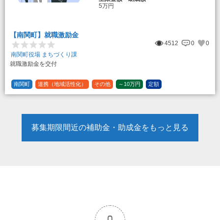
5万円
【南関町】就職激励金
4512
0
0
南関町役場 まちづくり課
就職激励金を交付
南関町
連携（地域活性化）
その他
～10万円
定額
募集期限間近の補助金・助成金をもっと見る