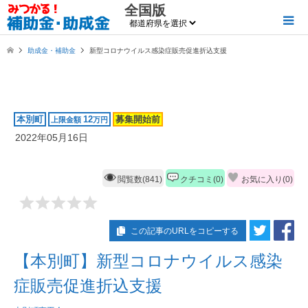
全国版
助成金・補助金
新型コロナウイルス感染症販売促進折込支援
本別町
12
募集開始前
上限金額
万円
2022年05月16日
閲覧数(841)
クチコミ(0)
お気に入り(
0
)
この記事のURLをコピーする
【本別町】新型コロナウイルス感染
症販売促進折込支援