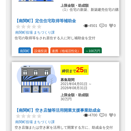
上限金額・助成額
（1）住宅の新築、新築建売住宅の購
入 50万円
登録事業者利用の場合25万円加
【南関町】定住住宅取得等補助金
算（50万円＋25万円加算＝75万円）
4501
0
0
（2）中古住宅の購入 25万円
南関町役場 まちづくり課
登録事業者利用の場合25万円加
住宅の取得等をされ居住する人に対し補助金を交付
算（25万円＋25万円加算＝50万円）
（3）住宅リフォーム 経費の20％
の額（限度額50万円）
南関町
設備投資
連携（地域活性化）
～100万円
登録事業者利用の場合、経費の
1/10 (10%)
1/5 (20%)
定額
10%の額を加算（限度額25万円）
（最大で50万円＋25万円加算＝75万
円）
25
締切まで
日
募集期間
2021年04月01日
～
2026年08月31日
上限金額・助成額
30万円
【南関町】空き店舗等活用開業支援事業助成金
4700
0
0
南関町役場 まちづくり課
空き店舗または空き家を活用して開業する方に、助成金を交付